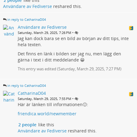
2 people
like this
Användare av Fediverse
reshared this.
in reply to CatharinaD04
Användare av Fediverse
•
Saturday, March 29, 2025, 7:26 PM
Jag kan dock bara se en bild av början av ditt tips, inte
hela texten.
Det finns en länk i bilden ser jag nu, men lägg den
gärna i text i ditt meddelande 😀
This entry was edited (
Saturday, March 29, 2025, 7:27 PM
)
in reply to CatharinaD04
CatharinaD04
•
Saturday, March 29, 2025, 7:55 PM
Här är länken till informationen🙂:
friendica.world/newmember
2 people
like this
Användare av Fediverse
reshared this.