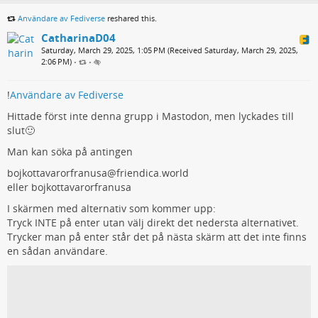
Användare av Fediverse
reshared this.
CatharinaD04
Saturday, March 29, 2025, 1:05 PM (Received Saturday, March 29, 2025,
2:06 PM)
•
•
!
Användare av Fediverse
Hittade först inte denna grupp i Mastodon, men lyckades till
slut🙂
Man kan söka på antingen
bojkottavarorfranusa@friendica.world
eller bojkottavarorfranusa
I skärmen med alternativ som kommer upp:
Tryck INTE på enter utan välj direkt det nedersta alternativet.
Trycker man på enter står det på nästa skärm att det inte finns
en sådan användare.