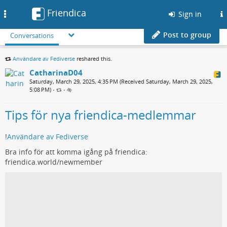
Friendica
Toggle
Sign in
navigation
Post to group
Conversations
Användare av Fediverse
reshared this.
CatharinaD04
Saturday, March 29, 2025, 4:35 PM (Received Saturday, March 29, 2025,
5:08 PM)
•
•
Tips för nya friendica-medlemmar
!
Användare av Fediverse
Bra info för att komma igång på friendica:
friendica.world/newmember