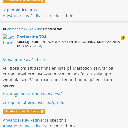
!
Användare av Fediverse
2 people
like this
Användare av Fediverse
reshared this.
Användare av Fediverse
reshared this.
CatharinaD04
Saturday, March 29, 2025, 8:40 AM (Received Saturday, March 29, 2025,
10:22 AM)
•
•
!
Användare av Fediverse
Vill tipsa om att det finns en lista på Mastodon-servrar på
european-alternatives-siten och en länk för att kolla upp
webbplatser. Så att man undviker att hamna på en skum
server.
hosting-checker.net/websites/f…
european-alternatives.eu/produ…
!
Användare av Fediverse
Användare av Fediverse
likes this.
Användare av Fediverse
reshared this.