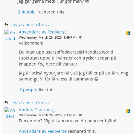
Jag går gärna med! Hur gör man? 😅
2 people
reshared this
in reply to Jasmine Brandt
Användare av Fediverse
•
Wednesday, March 26, 2025, 1:49 PM
Välkommen!
Du letar upp usersoffediverse@friendica.world
i sökrutan uppe till vänster och trycker sedan på
knappen
Följ
nere till vänster.
Jag är också nybörjare här, så jag håller på att lära mig
samtidigt. Vi får lära oss tillsammans 😀
2 people
like this
in reply to Jasmine Brandt
Anders Österberg
•
Wednesday, March 26, 2025, 2:33 PM
Funkar det? Säg till annars om du behöver hjälp!
Användare av Fediverse
reshared this.