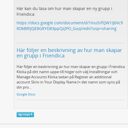
Här kan du läsa om hur man skapar en ny grupp i
Friendica:
https://docs.google.com/document/d/1Inu5rfQW1IJ6Vc9
RDkBRlJQE8GRYD83ppQzJPO_GuqI/edit?usp=sharing
Här följer en beskrivning av hur man skapar
en grupp i Friendica
Här följer en beskrivning av hur man skapar en grupp i Friendica
Klicka på ditt namn uppe till höger och välj Inställningar och
Manage Accounts Klicka sedan på Register an additional
account Skriv in Your Display Name (= det namn som syns på
din pro…
Google Docs
#
groups