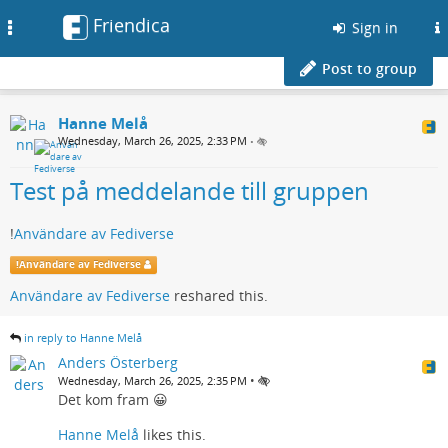
Friendica
Toggle
Sign in
navigation
Post to group
Hanne Melå
Wednesday, March 26, 2025, 2:33 PM
•
Test på meddelande till gruppen
!
Användare av Fediverse
!
Användare av Fediverse
Användare av Fediverse
reshared this.
in reply to Hanne Melå
Anders Österberg
•
Wednesday, March 26, 2025, 2:35 PM
Det kom fram 😀
Hanne Melå
likes this.