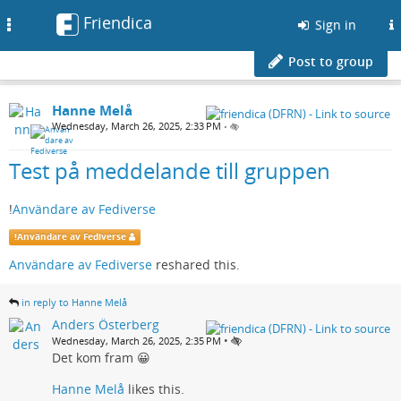
Friendica
Toggle
Sign in
navigation
Post to group
Hanne Melå
Wednesday, March 26, 2025, 2:33 PM
•
Test på meddelande till gruppen
!
Användare av Fediverse
!
Användare av Fediverse
Användare av Fediverse
reshared this.
in reply to Hanne Melå
Anders Österberg
•
Wednesday, March 26, 2025, 2:35 PM
Det kom fram 😀
Hanne Melå
likes this.