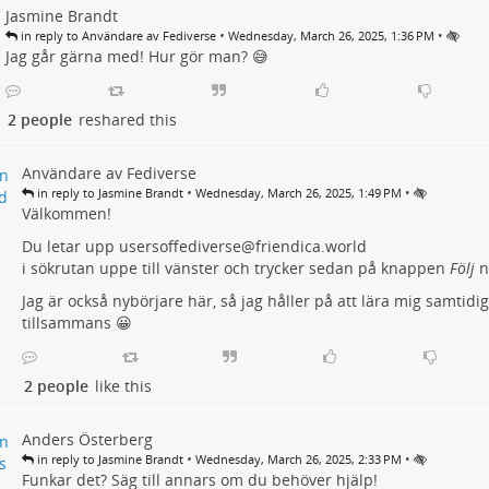
Jasmine Brandt
•
•
in reply to Användare av Fediverse
Wednesday, March 26, 2025, 1:36 PM
Jag går gärna med! Hur gör man? 😅
2 people
reshared this
Användare av Fediverse
•
•
in reply to Jasmine Brandt
Wednesday, March 26, 2025, 1:49 PM
Välkommen!
Du letar upp usersoffediverse@friendica.world
i sökrutan uppe till vänster och trycker sedan på knappen
Följ
ne
Jag är också nybörjare här, så jag håller på att lära mig samtidigt
tillsammans 😀
2 people
like this
Anders Österberg
•
•
in reply to Jasmine Brandt
Wednesday, March 26, 2025, 2:33 PM
Funkar det? Säg till annars om du behöver hjälp!