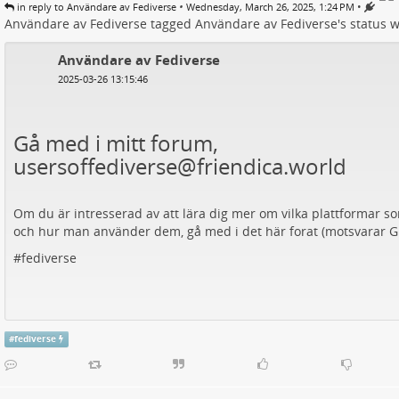
•
•
in reply to Användare av Fediverse
Wednesday, March 26, 2025, 1:24 PM
Användare av Fediverse
tagged
Användare av Fediverse
's
status
w
Användare av Fediverse
2025-03-26 13:15:46
Gå med i mitt forum,
usersoffediverse@friendica.world
Om du är intresserad av att lära dig mer om vilka plattformar so
och hur man använder dem, gå med i det här forat (motsvarar G
#
fediverse
#
fediverse