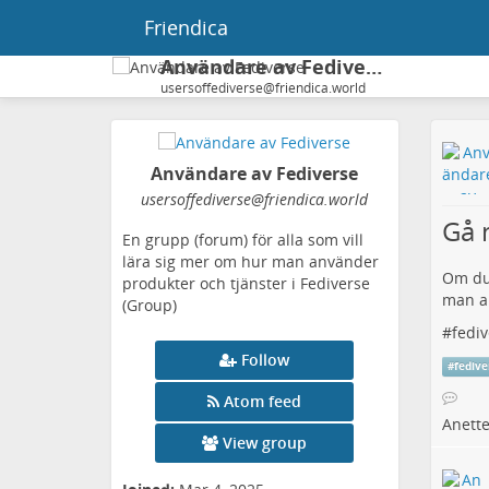
Friendica
Användare av Fediverse
usersoffediverse@friendica.world
Användare av Fediverse
usersoffediverse
@friendica
.world
Gå 
En grupp (forum) för alla som vill
lära sig mer om hur man använder
Om du 
produkter och tjänster i Fediverse
man an
(Group)
#
fediv
Follow
#
fedive
Atom feed
Anett
View group