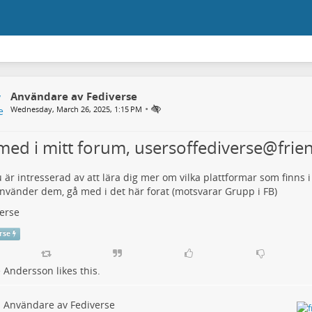
Användare av Fediverse
•
Wednesday, March 26, 2025, 1:15 PM
med i mitt forum, usersoffediverse@frie
är intresserad av att lära dig mer om vilka plattformar som finns 
vänder dem, gå med i det här forat (motsvarar Grupp i FB)
erse
rse
e Andersson
likes this.
Användare av Fediverse