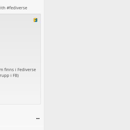
ith #
fediverse
m finns i Fediverse
rupp i FB)