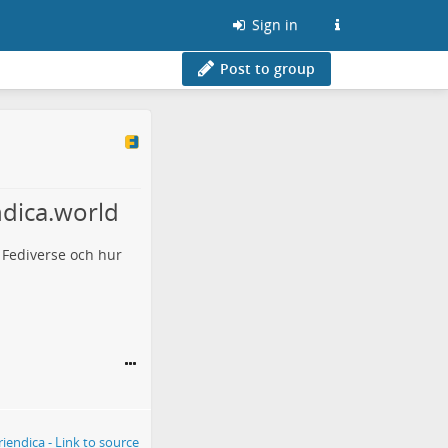
Sign in
Post to group
ndica.world
i Fediverse och hur