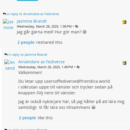
in reply to Användare av Fediverse
Jasmine Brandt
•
Wednesday, March 26, 2025, 1:36 PM
Jag går gärna med! Hur gör man? 😅
2 people
reshared this
in reply to Jasmine Brandt
Användare av Fediverse
•
Wednesday, March 26, 2025, 1:49 PM
Välkommen!
Du letar upp usersoffediverse@friendica.world
i sökrutan uppe till vänster och trycker sedan på
knappen
Följ
nere till vänster.
Jag är också nybörjare här, så jag håller på att lära mig
samtidigt. Vi får lära oss tillsammans 😀
2 people
like this
in reply to Jasmine Brandt