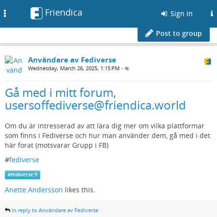
Friendica
Toggle
Sign in
navigation
Post to group
Användare av Fediverse
Wednesday, March 26, 2025, 1:15 PM
•
Gå med i mitt forum,
usersoffediverse@friendica.world
Om du är intresserad av att lära dig mer om vilka plattformar
som finns i Fediverse och hur man använder dem, gå med i det
här forat (motsvarar Grupp i FB)
#
fediverse
#
fediverse
Anette Andersson
likes this.
in reply to Användare av Fediverse