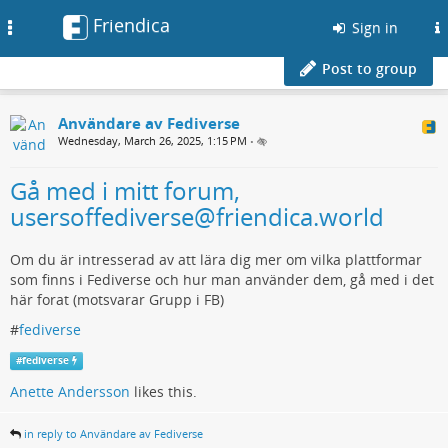
Friendica
Toggle
Sign in
navigation
Post to group
Användare av Fediverse
Wednesday, March 26, 2025, 1:15 PM
•
Gå med i mitt forum,
usersoffediverse@friendica.world
Om du är intresserad av att lära dig mer om vilka plattformar
som finns i Fediverse och hur man använder dem, gå med i det
här forat (motsvarar Grupp i FB)
#
fediverse
#
fediverse
Anette Andersson
likes this.
in reply to Användare av Fediverse