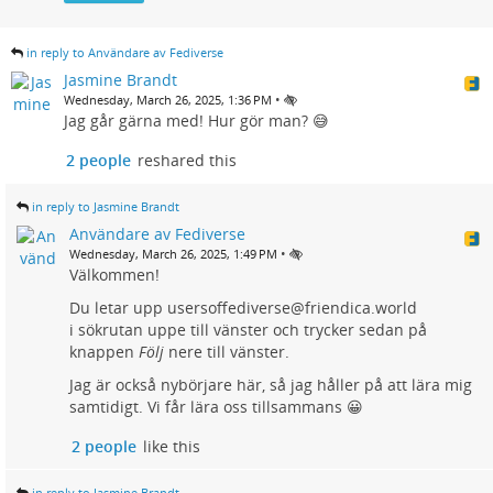
in reply to Användare av Fediverse
Jasmine Brandt
•
Wednesday, March 26, 2025, 1:36 PM
Jag går gärna med! Hur gör man? 😅
2 people
reshared this
in reply to Jasmine Brandt
Användare av Fediverse
•
Wednesday, March 26, 2025, 1:49 PM
Välkommen!
Du letar upp usersoffediverse@friendica.world
i sökrutan uppe till vänster och trycker sedan på
knappen
Följ
nere till vänster.
Jag är också nybörjare här, så jag håller på att lära mig
samtidigt. Vi får lära oss tillsammans 😀
2 people
like this
in reply to Jasmine Brandt