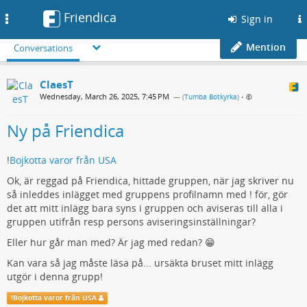
Friendica
Toggle
Sign in
navigation
Mention
Conversations
ClaesT
Wednesday, March 26, 2025, 7:45 PM
— (
Tumba Botkyrka
)
•
Ny på Friendica
!
Bojkotta varor från USA
Ok, är reggad på Friendica, hittade gruppen, när jag skriver nu
så inleddes inlägget med gruppens profilnamn med ! för, gör
det att mitt inlägg bara syns i gruppen och aviseras till alla i
gruppen utifrån resp persons aviseringsinställningar?
Eller hur går man med? Är jag med redan? 😁
Kan vara så jag måste läsa på... ursäkta bruset mitt inlägg
utgör i denna grupp!
!
Bojkotta varor från USA