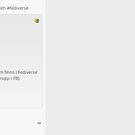
ith #
fediverse
m finns i Fediverse
rupp i FB)