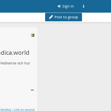
Sign in
Post to group
ndica.world
i Fediverse och hur