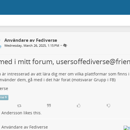
Användare av Fediverse
•
Wednesday, March 26, 2025, 1:15 PM
med i mitt forum, usersoffediverse@frie
är intresserad av att lära dig mer om vilka plattformar som finns 
vänder dem, gå med i det här forat (motsvarar Grupp i FB)
erse
rse
e Andersson
likes this.
Användare av Fediverse