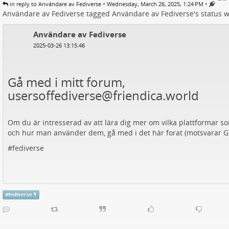
•
•
in reply to Användare av Fediverse
Wednesday, March 26, 2025, 1:24 PM
Användare av Fediverse
tagged
Användare av Fediverse
's
status
w
Användare av Fediverse
2025-03-26 13:15:46
Gå med i mitt forum,
usersoffediverse@friendica.world
Om du är intresserad av att lära dig mer om vilka plattformar so
och hur man använder dem, gå med i det här forat (motsvarar G
#
fediverse
#
fediverse