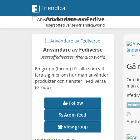
Friendica
Användare av Fediverse
usersoffediverse@friendica.world
Användare av Fediverse
usersoffediverse
@friendica
.world
Gå 
En grupp (forum) för alla som vill
lära sig mer om hur man använder
Om du 
produkter och tjänster i Fediverse
man an
(Group)
#
fediv
Follow
#
fedive
Atom feed
Anett
View group