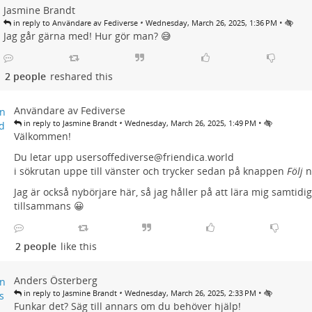
Jasmine Brandt
•
•
in reply to Användare av Fediverse
Wednesday, March 26, 2025, 1:36 PM
Jag går gärna med! Hur gör man? 😅
2 people
reshared this
Användare av Fediverse
•
•
in reply to Jasmine Brandt
Wednesday, March 26, 2025, 1:49 PM
Välkommen!
Du letar upp usersoffediverse@friendica.world
i sökrutan uppe till vänster och trycker sedan på knappen
Följ
ne
Jag är också nybörjare här, så jag håller på att lära mig samtidigt
tillsammans 😀
2 people
like this
Anders Österberg
•
•
in reply to Jasmine Brandt
Wednesday, March 26, 2025, 2:33 PM
Funkar det? Säg till annars om du behöver hjälp!