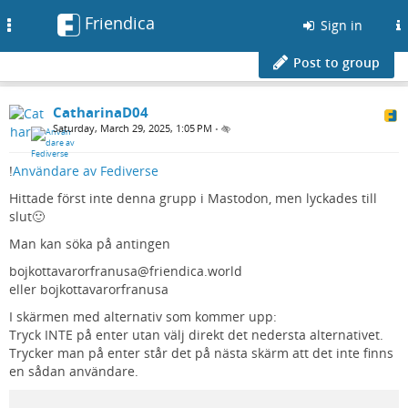
Friendica
Toggle
Sign in
navigation
Post to group
CatharinaD04
Saturday, March 29, 2025, 1:05 PM
•
!
Användare av Fediverse
Hittade först inte denna grupp i Mastodon, men lyckades till
slut🙂
Man kan söka på antingen
bojkottavarorfranusa@friendica.world
eller bojkottavarorfranusa
I skärmen med alternativ som kommer upp:
Tryck INTE på enter utan välj direkt det nedersta alternativet.
Trycker man på enter står det på nästa skärm att det inte finns
en sådan användare.