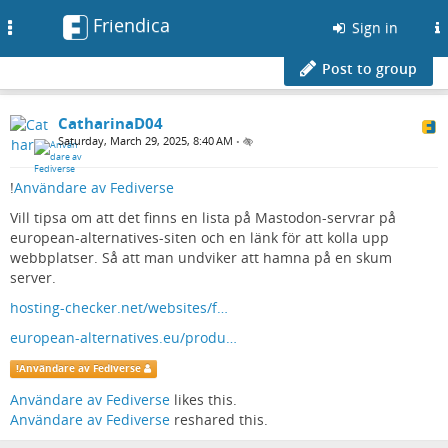
Friendica
Toggle
Sign in
navigation
Post to group
CatharinaD04
Saturday, March 29, 2025, 8:40 AM
•
!
Användare av Fediverse
Vill tipsa om att det finns en lista på Mastodon-servrar på
european-alternatives-siten och en länk för att kolla upp
webbplatser. Så att man undviker att hamna på en skum
server.
hosting-checker.net/websites/f…
european-alternatives.eu/produ…
!
Användare av Fediverse
Användare av Fediverse
likes this.
Användare av Fediverse
reshared this.