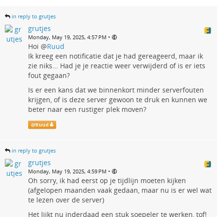
in reply to grutjes
grutjes
•
Monday, May 19, 2025, 4:57 PM
Hoi
@
Ruud
Ik kreeg een notificatie dat je had gereageerd, maar ik
zie niks... Had je je reactie weer verwijderd of is er iets
fout gegaan?
Is er een kans dat we binnenkort minder serverfouten
krijgen, of is deze server gewoon te druk en kunnen we
beter naar een rustiger plek moven?
@
Ruud
in reply to grutjes
grutjes
•
Monday, May 19, 2025, 4:59 PM
Oh sorry, ik had eerst op je tijdlijn moeten kijken
(afgelopen maanden vaak gedaan, maar nu is er wel wat
te lezen over de server)
Het lijkt nu inderdaad een stuk soepeler te werken, tof!