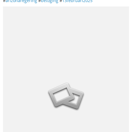
#
arizonaregering
#
betoging
#
13februari2025