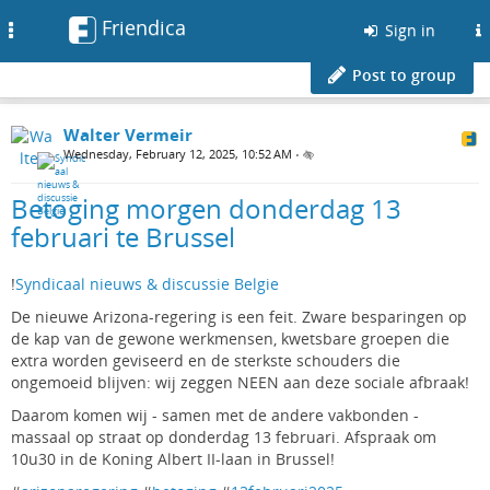
Friendica
Toggle
Sign in
navigation
Post to group
Walter Vermeir
Wednesday, February 12, 2025, 10:52 AM
•
Betoging morgen donderdag 13
februari te Brussel
!
Syndicaal nieuws & discussie Belgie
De nieuwe Arizona-regering is een feit. Zware besparingen op
de kap van de gewone werkmensen, kwetsbare groepen die
extra worden geviseerd en de sterkste schouders die
ongemoeid blijven: wij zeggen NEEN aan deze sociale afbraak!
Daarom komen wij - samen met de andere vakbonden -
massaal op straat op donderdag 13 februari. Afspraak om
10u30 in de Koning Albert II-laan in Brussel!