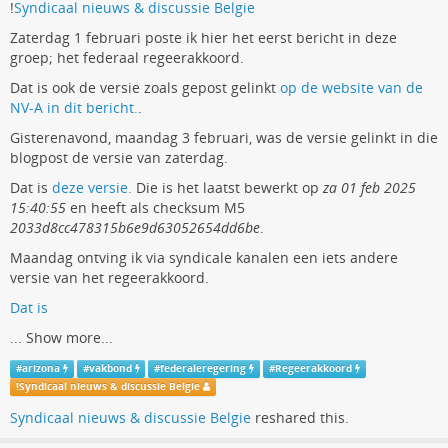
!
Syndicaal nieuws & discussie Belgie
Zaterdag 1 februari poste ik hier het eerst bericht in deze
groep; het federaal regeerakkoord.
Dat is ook de versie zoals gepost gelinkt
op de website van de
NV-A in dit bericht.
.
Gisterenavond, maandag 3 februari, was de versie gelinkt in die
blogpost de versie van zaterdag.
Dat is
deze versie.
Die is het laatst bewerkt op
za 01 feb 2025
15:40:55
en heeft als checksum M5
2033d8cc478315b6e9d63052654dd6be
.
Maandag ontving ik via syndicale kanalen een iets andere
versie van het regeerakkoord.
Dat is
...
Show more...
#
arizona
#
vakbond
#
federaleregering
#
Regeerakkoord
!
Syndicaal nieuws & discussie Belgie
Syndicaal nieuws & discussie Belgie
reshared this.