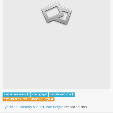
#
arizonaregering
#
betoging
#
13februari2025
!
Syndicaal nieuws & discussie Belgie
Syndicaal nieuws & discussie Belgie
reshared this.