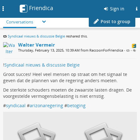
Friendica
Toggle
Sign in
navigation
Post to group
Conversations
Syndicaal nieuws & discussie Belgie
reshared this.
Walter Vermeir
Thursday, February 13, 2025, 10:39 AM from RaccoonForFriendica
•
•
!
Syndicaal nieuws & discussie Belgie
Groot succes! Heel veel mensen op straat om het signaal te
geven dat de plannen van de regering anders moeten.
De sterkste schouders moeten de zwaarste lasten dragen. De
voorgestelde vermogensbelasting is niet ernstig.
#
syndicaal
#
arizonaregering
#
betoging