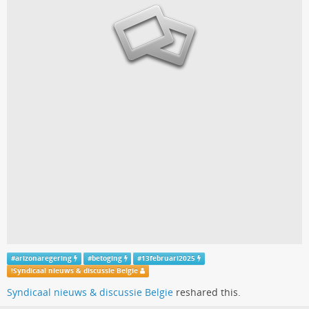
#
arizonaregering
#
betoging
#
13februari2025
!
Syndicaal nieuws & discussie Belgie
Syndicaal nieuws & discussie Belgie
reshared this.