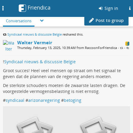
Friendica
Toggle
Sign in
navigation
Post to group
Conversations
Syndicaal nieuws & discussie Belgie
reshared this.
Walter Vermeir
Thursday, February 13, 2025, 10:39 AM from RaccoonForFriendica
•
•
!
Syndicaal nieuws & discussie Belgie
Groot succes! Heel veel mensen op straat om het signaal te
geven dat de plannen van de regering anders moeten.
De sterkste schouders moeten de zwaarste lasten dragen. De
voorgestelde vermogensbelasting is niet ernstig.
#
syndicaal
#
arizonaregering
#
betoging