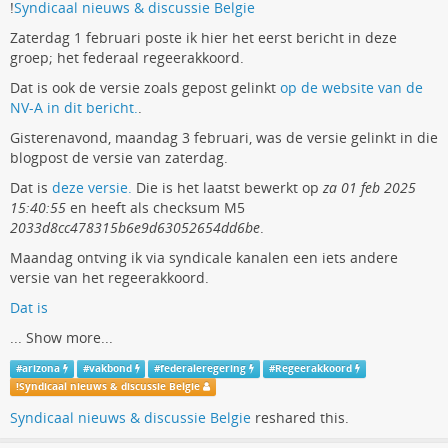
!
Syndicaal nieuws & discussie Belgie
Zaterdag 1 februari poste ik hier het eerst bericht in deze
groep; het federaal regeerakkoord.
Dat is ook de versie zoals gepost gelinkt
op de website van de
NV-A in dit bericht.
.
Gisterenavond, maandag 3 februari, was de versie gelinkt in die
blogpost de versie van zaterdag.
Dat is
deze versie.
Die is het laatst bewerkt op
za 01 feb 2025
15:40:55
en heeft als checksum M5
2033d8cc478315b6e9d63052654dd6be
.
Maandag ontving ik via syndicale kanalen een iets andere
versie van het regeerakkoord.
Dat is
...
Show more...
#
arizona
#
vakbond
#
federaleregering
#
Regeerakkoord
!
Syndicaal nieuws & discussie Belgie
Syndicaal nieuws & discussie Belgie
reshared this.