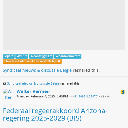
#
ipa
#
CRB
#
loonstijging
#
loonnormwet
!
Syndicaal nieuws & discussie Belgie
Syndicaal nieuws & discussie Belgie
reshared this.
Syndicaal nieuws & discussie Belgie
reshared this.
Walter Vermeir
Tuesday, February 4, 2025, 5:40 PM
— (
51.2092 3.22476
)
•
•
Federaal regeerakkoord Arizona-
regering 2025-2029 (BIS)