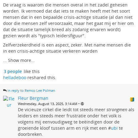
De vraag is waarom die mensen overal in het zadel gehesen
worden. Ik vermoed dat dat iets te maken heeft met het soort
mensen dat in een bepaalde crisis-achtige situatie (al dan niet
door die mensen zelf veroorzaakt, maar het gaat mij er hier om
dat de situatie tamelijk breed als zodanig ervaren wordt)
gezien wordt als "typisch leidersfiguur".
Zelfverzekerdheid is een aspect, zeker. Met name mensen die
in een crisis-achtige situatie verkeren worden
...
Show more...
3 people
like this
helladeboo
reshared this.
in reply to Remco Lee Polman
Fleur Bergman
•
Wednesday, August 13, 2025, 3:14 AM
De vicieuze cirkel die leidt tot steeds meer
strongmen
als
leiders en steeds meer frustratie onder het volk is
volgens mij eenvoudigweg te beëindigen door de
groeiende kloof tussen arm en rijk met een #
ubi
te
doorbreken.