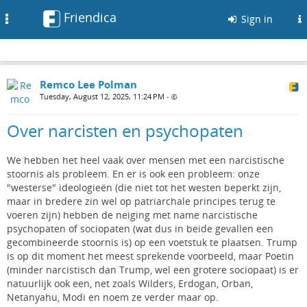
Friendica
Toggle
Sign in
navigation
Remco Lee Polman
Tuesday, August 12, 2025, 11:24 PM
•
Over narcisten en psychopaten
We hebben het heel vaak over mensen met een narcistische
stoornis als probleem. En er is ook een probleem: onze
"westerse" ideologieën (die niet tot het westen beperkt zijn,
maar in bredere zin wel op patriarchale principes terug te
voeren zijn) hebben de neiging met name narcistische
psychopaten of sociopaten (wat dus in beide gevallen een
gecombineerde stoornis is) op een voetstuk te plaatsen. Trump
is op dit moment het meest sprekende voorbeeld, maar Poetin
(minder narcistisch dan Trump, wel een grotere sociopaat) is er
natuurlijk ook een, net zoals Wilders, Erdogan, Orban,
Netanyahu, Modi en noem ze verder maar op.