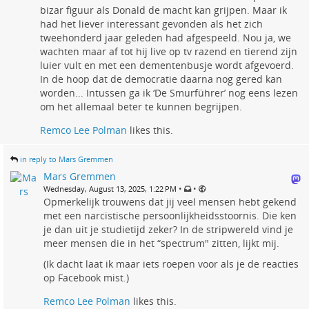
bizar figuur als Donald de macht kan grijpen. Maar ik
had het liever interessant gevonden als het zich
tweehonderd jaar geleden had afgespeeld. Nou ja, we
wachten maar af tot hij live op tv razend en tierend zijn
luier vult en met een dementenbusje wordt afgevoerd.
In de hoop dat de democratie daarna nog gered kan
worden... Intussen ga ik ‘De Smurführer’ nog eens lezen
om het allemaal beter te kunnen begrijpen.
Remco Lee Polman
likes this.
in reply to Mars Gremmen
Mars Gremmen
•
•
Wednesday, August 13, 2025, 1:22 PM
Opmerkelijk trouwens dat jij veel mensen hebt gekend
met een narcistische persoonlijkheidsstoornis. Die ken
je dan uit je studietijd zeker? In de stripwereld vind je
meer mensen die in het “spectrum" zitten, lijkt mij.
(Ik dacht laat ik maar iets roepen voor als je de reacties
op Facebook mist.)
Remco Lee Polman
likes this.