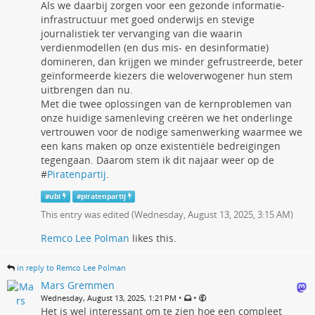
Als we daarbij zorgen voor een gezonde informatie-
infrastructuur met goed onderwijs en stevige
journalistiek ter vervanging van die waarin
verdienmodellen (en dus mis- en desinformatie)
domineren, dan krijgen we minder gefrustreerde, beter
geïnformeerde kiezers die weloverwogener hun stem
uitbrengen dan nu.
Met die twee oplossingen van de kernproblemen van
onze huidige samenleving creëren we het onderlinge
vertrouwen voor de nodige samenwerking waarmee we
een kans maken op onze existentiële bedreigingen
tegengaan. Daarom stem ik dit najaar weer op de
#
Piratenpartij
.
#
ubi
#
piratenpartij
This entry was edited (
Wednesday, August 13, 2025, 3:15 AM
)
Remco Lee Polman
likes this.
in reply to Remco Lee Polman
Mars Gremmen
•
•
Wednesday, August 13, 2025, 1:21 PM
Het is wel interessant om te zien hoe een compleet