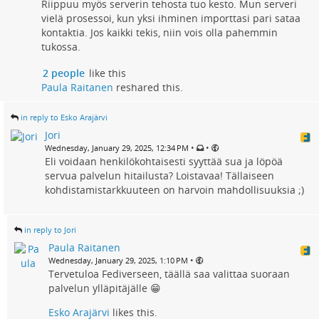
Riippuu myös serverin tehosta tuo kesto. Mun serveri
vielä prosessoi, kun yksi ihminen importtasi pari sataa
kontaktia. Jos kaikki tekis, niin vois olla pahemmin
tukossa.
2 people
like this
Paula Raitanen
reshared this.
in reply to Esko Arajärvi
Jori
•
•
Wednesday, January 29, 2025, 12:34 PM
Eli voidaan henkilökohtaisesti syyttää sua ja löpöä
servua palvelun hitailusta? Loistavaa! Tällaiseen
kohdistamistarkkuuteen on harvoin mahdollisuuksia ;)
in reply to Jori
Paula Raitanen
•
Wednesday, January 29, 2025, 1:10 PM
Tervetuloa Fediverseen, täällä saa valittaa suoraan
palvelun ylläpitäjälle 😁
Esko Arajärvi
likes this.