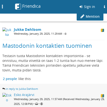
Friendica
Toggle
Sign in
navigation
Mention
Jukka Dahlbom
Wednesday, January 29, 2025, 11:29 AM
•
Mastodonin kontaktien tuominen
Testasin tuota Mastodonin kontaktien importointia - se
onnistuu, mutta viivettä on taas 1-2 tuntia kun nuo menee läpi.
Tämä Friendican teknisten piirteiden opettelu jatkunee vielä
tovin, mutta pidän tästä.
2 people
like this
in reply to Jukka Dahlbom
Esko Arajärvi
Wednesday, January 29, 2025, 11:57 AM (Received Wednesday, January 29,
•
•
2025, 12:08 PM)