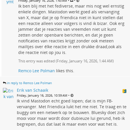
•
•
Friday, January 16, 2026, 1:43 AM
Ik ben blij met het fediverse, maar mis nog wel ernstig
enkele dingen. Mastodon werkt goed als vervanging
van X, maar dat je op friendica niet in kunt stellen dat
een reactie alleen voor volgers is vind ik bizar. Ook erg
jammer dat je reacties van vreemden niet uit kunt
zetten onder openbare berichten, en dat je geen
notificaties van reacties krijgt zonder ook meteen
mailtjes over élke reactie in een drukke draad,ook als
die reactie niet op jou is.
This entry was edited (
Friday, January 16, 2026, 1:44 AM
)
Remco Lee Polman
likes this.
in reply to Remco Lee Polman
Erik van Schaaik
•
Friday, January 16, 2026, 10:59 AM
Ik vind Mastodon echt goed lopen; dat is mijn FB-
vervanger. Met Friendica lukt het me niet. Te traag en te
buggy om een netwerk op te bouwen. Bluesky doet zich
mooi voor maar wordt door dubieuze lui gerund, heb ik
begrepen, dus dat laat ik maar even voor wat het is.