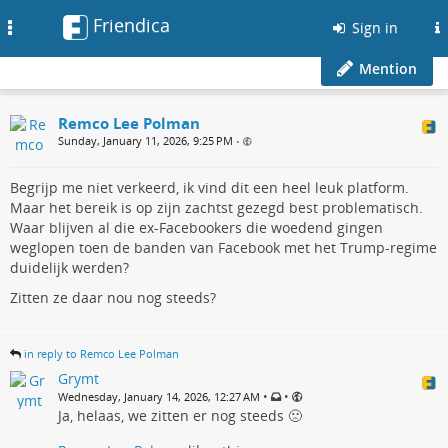
Friendica
Toggle
Sign in
navigation
Mention
Remco Lee Polman
Sunday, January 11, 2026, 9:25 PM
•
Begrijp me niet verkeerd, ik vind dit een heel leuk platform.
Maar het bereik is op zijn zachtst gezegd best problematisch.
Waar blijven al die ex-Facebookers die woedend gingen
weglopen toen de banden van Facebook met het Trump-regime
duidelijk werden?
Zitten ze daar nou nog steeds?
in reply to Remco Lee Polman
Grymt
•
•
Wednesday, January 14, 2026, 12:27 AM
Ja, helaas, we zitten er nog steeds 🙁