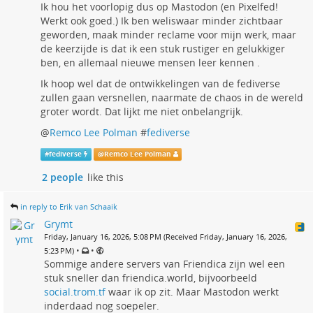
Ik hou het voorlopig dus op Mastodon (en Pixelfed!
Werkt ook goed.) Ik ben weliswaar minder zichtbaar
geworden, maak minder reclame voor mijn werk, maar
de keerzijde is dat ik een stuk rustiger en gelukkiger
ben, en allemaal nieuwe mensen leer kennen .
Ik hoop wel dat de ontwikkelingen van de fediverse
zullen gaan versnellen, naarmate de chaos in de wereld
groter wordt. Dat lijkt me niet onbelangrijk.
@
Remco Lee Polman
#
fediverse
#
fediverse
@
Remco Lee Polman
2 people
like this
in reply to Erik van Schaaik
Grymt
Friday, January 16, 2026, 5:08 PM (Received Friday, January 16, 2026,
•
•
5:23 PM)
Sommige andere servers van Friendica zijn wel een
stuk sneller dan friendica.world, bijvoorbeeld
social.trom.tf
waar ik op zit. Maar Mastodon werkt
inderdaad nog soepeler.