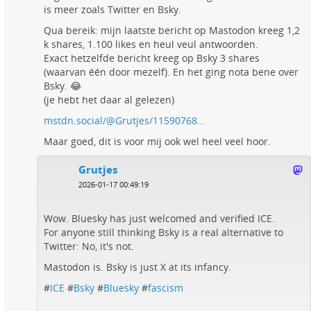
is meer zoals Twitter en Bsky.
Qua bereik: mijn laatste bericht op Mastodon kreeg 1,2
k shares, 1.100 likes en heul veul antwoorden.
Exact hetzelfde bericht kreeg op Bsky 3 shares
(waarvan één door mezelf). En het ging nota bene over
Bsky. 😂
(je hebt het daar al gelezen)
mstdn.social/@Grutjes/11590768…
Maar goed, dit is voor mij ook wel heel veel hoor.
Grutjes
2026-01-17 00:49:19
Wow. Bluesky has just welcomed and verified ICE.
For anyone still thinking Bsky is a real alternative to
Twitter: No, it's not.
Mastodon is. Bsky is just X at its infancy.
#
ICE
#
Bsky
#
Bluesky
#
fascism