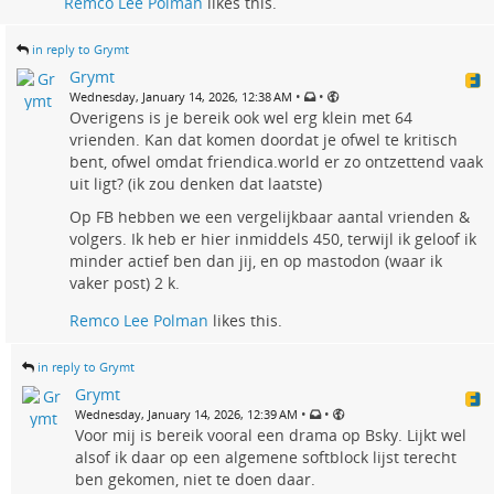
Remco Lee Polman
likes this.
in reply to Grymt
Grymt
•
•
Wednesday, January 14, 2026, 12:38 AM
Overigens is je bereik ook wel erg klein met 64
vrienden. Kan dat komen doordat je ofwel te kritisch
bent, ofwel omdat friendica.world er zo ontzettend vaak
uit ligt? (ik zou denken dat laatste)
Op FB hebben we een vergelijkbaar aantal vrienden &
volgers. Ik heb er hier inmiddels 450, terwijl ik geloof ik
minder actief ben dan jij, en op mastodon (waar ik
vaker post) 2 k.
Remco Lee Polman
likes this.
in reply to Grymt
Grymt
•
•
Wednesday, January 14, 2026, 12:39 AM
Voor mij is bereik vooral een drama op Bsky. Lijkt wel
alsof ik daar op een algemene softblock lijst terecht
ben gekomen, niet te doen daar.