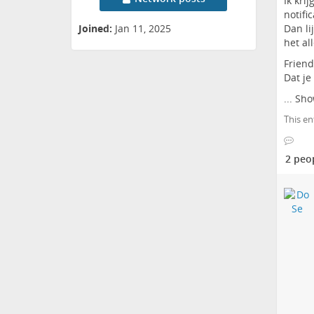
Ik kri
notifi
Dan li
Joined:
Jan 11, 2025
het al
Friend
Dat je
...
Sho
This en
2 peo