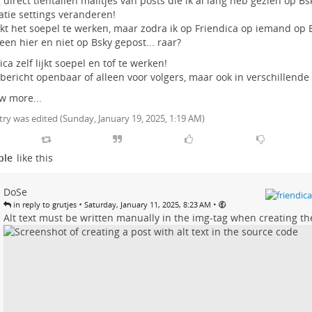
jg direct tientallen mailtjes van posts die ik al lang heb gezien op Bs
catie settings veranderen!
jkt het soepel te werken, maar zodra ik op Friendica op iemand op 
leen hier en niet op Bsky gepost... raar?
ica zelf lijkt soepel en tof te werken!
 bericht openbaar of alleen voor volgers, maar ook in verschillende 
w more...
try was edited (
Sunday, January 19, 2025, 1:19 AM
)
ple
like this
DoSe
•
•
in reply to grutjes
Saturday, January 11, 2025, 8:23 AM
Alt text must be written manually in the img-tag when creating th