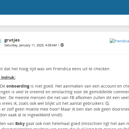
grutjes
•
Saturday, January 11, 2025, 4:09 AM
ht dat het hoog tijd was om Friendica eens uit te checken.
 indruk:
 De
onboarding
is niet goed. Het aanmaken van een account en ch
lingen is veel te vreemd en omslachtig voor de gemiddelde commer
ker. De meeste mensen die net van FB afkomen zullen dit een veel
 vrees ik, zoals ook wel blijkt uit het aantal gebruikers 🤔
b er zelf geen moeite mee hoor! Maar ik ben dan ook geen doorsnee
on vaak al te ingewikkeld vindt)
len van
Bsky
gaat ook niet helemaal goed (misschien ligt het aan m