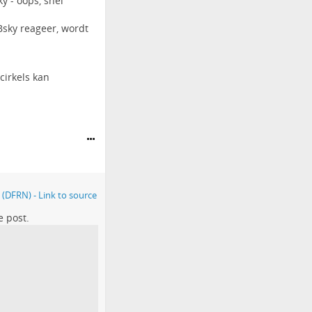
ky - oops, snel
Bsky reageer, wordt
cirkels kan
e post.