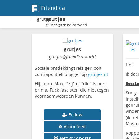
Friendica
grutjes
grutjes@friendica.world
grutjes
grutjes
@friendica
.world
Hoi!
Sociale ontdekkingsreiziger, ooit
Ik dac
contrapolitiek blogger op
grutjes.nl
Eerste
Hij, hem. Maar "zij" of "die" is ook
prima. Fuck fascisten die niet tegen
Sorry.
voornaamwoorden kunnen.
instel
gebrui
vinden
Follow
(ik he
Mastod
Atom feed
Koppe
Network posts