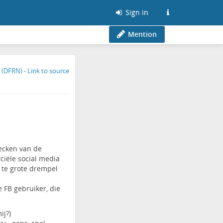
Sign in
Mention
ecken van de
ciële social media
 te grote drempel
 FB gebruiker, die
ij?)