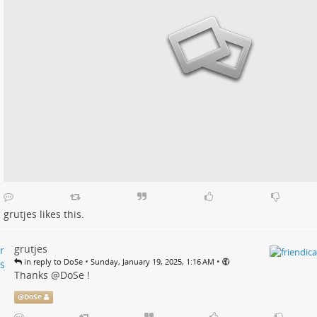
grutjes
likes this.
grutjes
•
•
in reply to DoSe
Sunday, January 19, 2025, 1:16 AM
Thanks
@
DoSe
!
@
DoSe