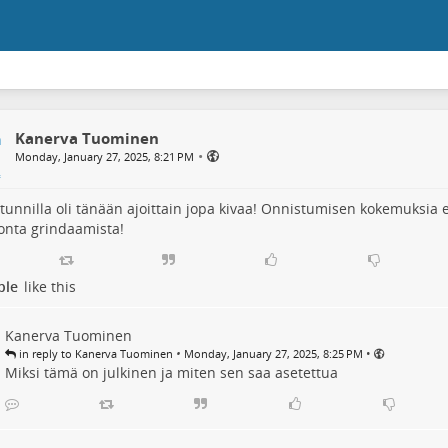
Kanerva Tuominen
•
Monday, January 27, 2025, 8:21 PM
tunnilla oli tänään ajoittain jopa kivaa! Onnistumisen kokemuksia 
onta grindaamista!
ple
like this
Kanerva Tuominen
•
•
in reply to Kanerva Tuominen
Monday, January 27, 2025, 8:25 PM
Miksi tämä on julkinen ja miten sen saa asetettua