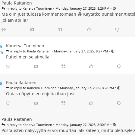
Paula Raitanen
•
•
in reply to Kanerva Tuominen
Monday, January 27, 2025, 8:26 PM
Mä olin just tulossa kommentoimaan 😁 Käytätkö puhelimen/tietok
jollain äpillä?
Kanerva Tuominen
•
•
in reply to Paula Raitanen
Monday, January 27, 2025, 8:27 PM
Puhelimen selaimella.
Paula Raitanen
•
•
in reply to Kanerva Tuominen
Monday, January 27, 2025, 8:28 PM
Ootas näpyttelen ohjeita ihan just
Paula Raitanen
•
•
in reply to Kanerva Tuominen
Monday, January 27, 2025, 8:30 PM
Postausten näkyvyyttä ei voi muuttaa jälkikäteen, mutta oletusyle