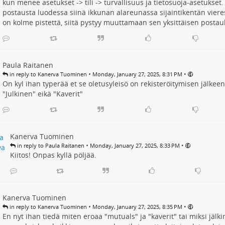
kun menee asetukset -> tili -> turvallisuus ja tietosuoja-asetukset
postausta luodessa siinä ikkunan alareunassa sijaintikentän viere
on kolme pistettä, siitä pystyy muuttamaan sen yksittäisen postau
Paula Raitanen
•
•
in reply to Kanerva Tuominen
Monday, January 27, 2025, 8:31 PM
On kyl ihan typerää et se oletusyleisö on rekisteröitymisen jälkee
"Julkinen" eikä "Kaverit"
Kanerva Tuominen
•
•
in reply to Paula Raitanen
Monday, January 27, 2025, 8:33 PM
Kiitos! Onpas kyllä pöljää.
Kanerva Tuominen
•
•
in reply to Kanerva Tuominen
Monday, January 27, 2025, 8:35 PM
En nyt ihan tiedä miten eroaa "mutuals" ja "kaverit" tai miksi jäl