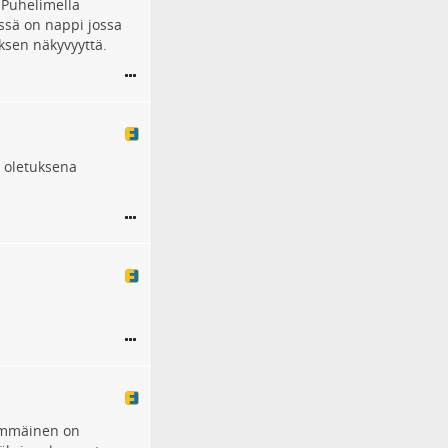
. Puhelimella
ssä on nappi jossa
ksen näkyvyyttä.
n oletuksena
kimmäinen on