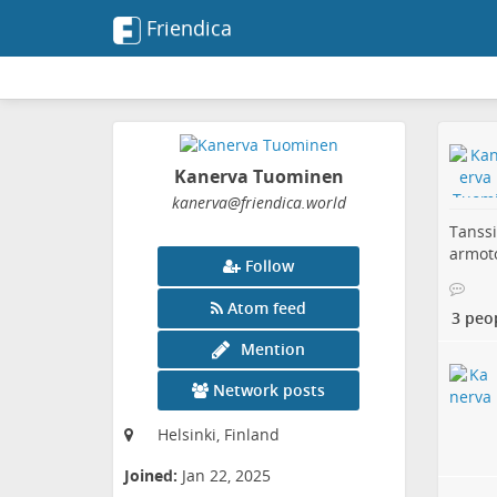
Friendica
Kanerva Tuominen
kanerva
@friendica
.world
Tanssi
armot
Follow
Atom feed
3 peo
Mention
Network posts
Helsinki, Finland
Joined:
Jan 22, 2025