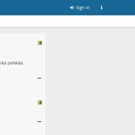
Sign in
eikä pelkkää