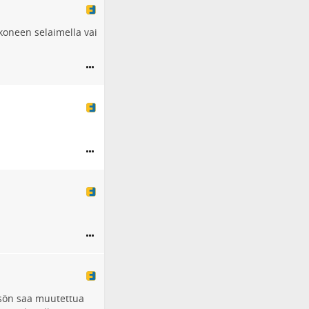
oneen selaimella vai
isön saa muutettua