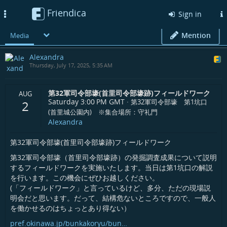
Friendica
Toggle
Sign in
navigation
Mention
Media
Alexandra
Thursday, July 17, 2025, 5:35 AM
第32軍司令部壕(首里司令部壕跡)フィールドワーク
AUG
Saturday 3:00 PM
GMT
·
第32軍司令部壕 第1坑口
2
(首里城公園内) ※集合場所：守礼門
Alexandra
第32軍司令部壕(首里司令部壕跡)フィールドワーク
第32軍司令部壕（首里司令部壕跡）の発掘調査成果について説明
するフィールドワークを実施いたします。当日は第1坑口の解説
を行います。この機会にぜひお越しください。
(「フィールドワーク」と言っているけど、多分、ただの現場説
明会だと思います。だって、結構危ないところですので、一般人
を働かせるのはちょっとあり得ない）
pref.okinawa.jp/bunkakoryu/bun…