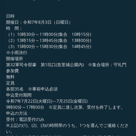
日時
開催日：令和7年8月3日（日曜日）
時 間：
（1）10時30分～11時00分(集合 10時15分)
（2）13時15分～13時45分(集合 13時00分)
（3）15時00分～15時30分(集合 14時45分)
※小雨決行
開催場所
第32軍司令部壕 第1坑口(首里城公園内) ※集合場所：守礼門
参加費
無料
定員
各部35名 ※事前申込必須
申込受付期間
令和7年7月22日(火曜日)～7月25日(金曜日)
9時00分～17時00分 ※定員に達し次第、受付を終了します。
申込の方法
受付：電話受付のみ
※上記の(1)、(2)、(3)の時間帯のうち、1つを選んでご連絡くださ
い。