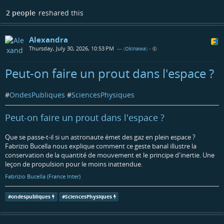
2 people
reshared this
Alexandra
Thursday, July 30, 2026, 10:53 PM
— (
Okinawa
)
•
Peut-on faire un prout dans l'espace ?
#
OndesPubliques
#
SciencesPhysiques
Peut-on faire un prout dans l'espace ?
Que se passe-t-il si un astronaute émet des gaz en plein espace ?
Fabrizio Bucella nous explique comment ce geste banal illustre la
conservation de la quantité de mouvement et le principe d'inertie. Une
leçon de propulsion pour le moins inattendue.
Fabrizio Bucella (France Inter)
#
ondespubliques
#
SciencesPhysiques