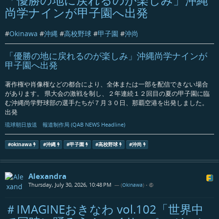
尚学ナインが甲子園へ出発
#
Okinawa
#
沖縄
#
高校野球
#
甲子園
#
沖尚
「優勝の地に戻れるのが楽しみ」沖縄尚学ナインが
甲子園へ出発
著作権や肖像権などの都合により、全体または一部を配信できない場合
があります。 県大会の激戦を制し、２年連続１２回目の夏の甲子園に臨
む沖縄尚学野球部の選手たちが７月３０日、那覇空港を出発しました。
出発
琉球朝日放送 報道制作局 (QAB NEWS Headline)
#
okinawa
#
沖縄
#
甲子園
#
高校野球
#
沖尚
Alexandra
Thursday, July 30, 2026, 10:48 PM
— (
Okinawa
)
•
＃IMAGINEおきなわ vol.102「世界中