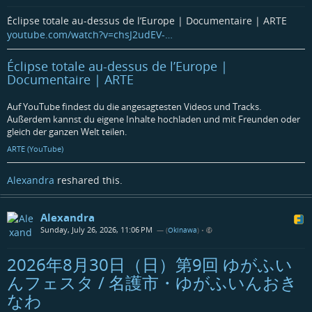
Éclipse totale au-dessus de l’Europe | Documentaire | ARTE
youtube.com/watch?v=chsJ2udEV-…
Éclipse totale au-dessus de l’Europe |
Documentaire | ARTE
Auf YouTube findest du die angesagtesten Videos und Tracks.
Außerdem kannst du eigene Inhalte hochladen und mit Freunden oder
gleich der ganzen Welt teilen.
ARTE (YouTube)
Alexandra
reshared this.
Alexandra
Sunday, July 26, 2026, 11:06 PM
— (
Okinawa
)
•
2026年8月30日（日）第9回 ゆがふい
んフェスタ / 名護市・ゆがふいんおき
なわ