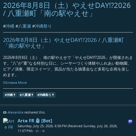
2026年8月8日（土）やえせDAY!?2026
/ 八重瀬町「南の駅やえせ」
#
沖縄
#
八重瀬
#
沖縄祭り
2026年8月8日（土）やえせDAY!?2026 / 八重瀬町
「南の駅やえせ」
2026年8月8日（土）、南の駅やえせで「やえせDAY!?2026」が開催されま
す。"八"が"重"なる特別な日に、シーサーづくり体験やふれあい動物園、
ピアノ演奏、限定スイーツ、賞品が当たる抽選会など多彩な企画を楽し
めます。
Okinawa Move
#
沖縄
#
八重瀬
#
沖縄祭り
Alexandra
reshared this.
Arte FR 🤖 [Bot]
Saturday, July 25, 2026, 6:56 PM (Received Sunday, July 26, 2026,
11:07 PM)
•
•