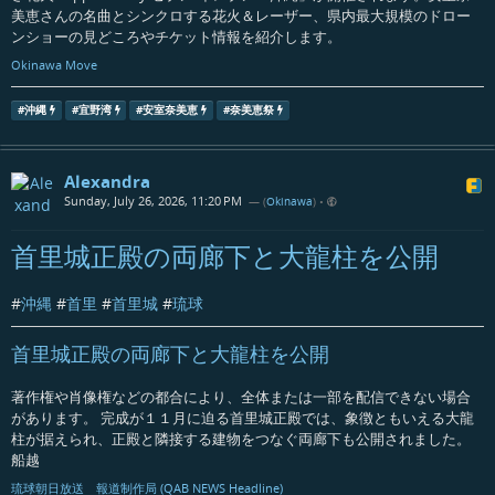
美恵さんの名曲とシンクロする花火＆レーザー、県内最大規模のドロー
ンショーの見どころやチケット情報を紹介します。
Okinawa Move
#
沖縄
#
宜野湾
#
安室奈美恵
#
奈美恵祭
Alexandra
Sunday, July 26, 2026, 11:20 PM
— (
Okinawa
)
•
首里城正殿の両廊下と大龍柱を公開
#
沖縄
#
首里
#
首里城
#
琉球
首里城正殿の両廊下と大龍柱を公開
著作権や肖像権などの都合により、全体または一部を配信できない場合
があります。 完成が１１月に迫る首里城正殿では、象徴ともいえる大龍
柱が据えられ、正殿と隣接する建物をつなぐ両廊下も公開されました。
船越
琉球朝日放送 報道制作局 (QAB NEWS Headline)