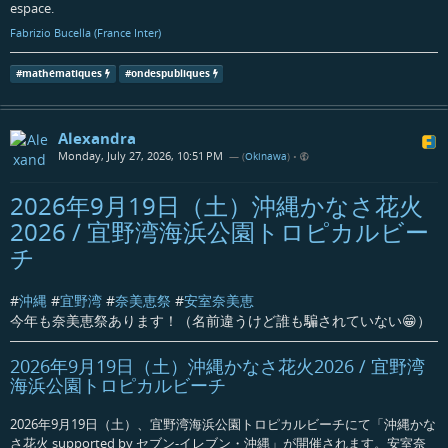
espace.
Fabrizio Bucella (France Inter)
#
mathématiques
#
ondespubliques
Alexandra
Monday, July 27, 2026, 10:51 PM
— (
Okinawa
)
•
2026年9月19日（土）沖縄かなさ花火
2026 / 宜野湾海浜公園トロピカルビー
チ
#
沖縄
#
宜野湾
#
奈美恵祭
#
安室奈美恵
今年も奈美恵祭あります！（名前違うけど誰も騙されていない😁）
2026年9月19日（土）沖縄かなさ花火2026 / 宜野湾
海浜公園トロピカルビーチ
2026年9月19日（土）、宜野湾海浜公園トロピカルビーチにて「沖縄かな
さ花火 supported by セブン-イレブン・沖縄」が開催されます。安室奈