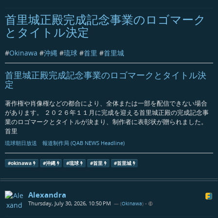
首里城正殿完成記念事業のロゴマーク
とタイトル決定
#
Okinawa
#
沖縄
#
琉球
#
首里
#
首里城
首里城正殿完成記念事業のロゴマークとタイトル決
定
著作権や肖像権などの都合により、全体または一部を配信できない場合
があります。 ２０２６年１１月に完成を迎える首里城正殿の完成記念事
業のロゴマークとタイトルが決まり、制作者に表彰状が贈られました。
首里
琉球朝日放送 報道制作局 (QAB NEWS Headline)
#
okinawa
#
沖縄
#
琉球
#
首里
#
首里城
Alexandra
Thursday, July 30, 2026, 10:50 PM
— (
Okinawa
)
•