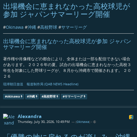
出場機会に恵まれなかった高校球児が
参加 ジャパンサマーリーグ開催
#
Okinawa
#
沖縄
#
高校野球
#
サマーリーグ
出場機会に恵まれなかった高校球児が参加 ジャパン
サマーリーグ開催
著作権や肖像権などの都合により、全体または一部を配信できない場合
があります。 ２０２６年の夏、試合の出場機会に恵まれなかった高校３
年生を対象にした野球リーグが、８月から沖縄市で開催されます。 ２０
２６
琉球朝日放送 報道制作局 (QAB NEWS Headline)
#
okinawa
#
沖縄
#
高校野球
#
サマーリーグ
Alexandra
Thursday, July 30, 2026, 10:49 PM
— (
Okinawa
)
•
「優勝の地に戻れるのが楽しみ」沖縄