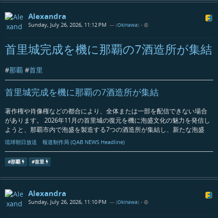
Alexandra
Sunday, July 26, 2026, 11:12 PM
— (
Okinawa
)
•
首里城完成を機に那覇の7酒造所が集結
#
那覇
#
首里
首里城完成を機に那覇の7酒造所が集結
著作権や肖像権などの都合により、全体または一部を配信できない場合
があります。 2026年11月の首里城の復元を機に泡盛文化の魅力を発信し
ようと、那覇市内で泡盛を製造する7つの酒造所が集結し、新たな泡盛
琉球朝日放送 報道制作局 (QAB NEWS Headline)
#
那覇
#
首里
Alexandra
Sunday, July 26, 2026, 11:10 PM
— (
Okinawa
)
•