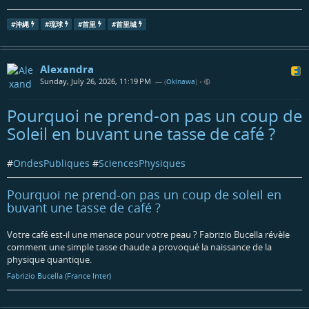
#
沖縄
#
琉球
#
首里
#
首里城
Alexandra
Sunday, July 26, 2026, 11:19 PM
— (
Okinawa
)
•
Pourquoi ne prend-on pas un coup de
Soleil en buvant une tasse de café ?
#
OndesPubliques
#
SciencesPhysiques
Pourquoi ne prend-on pas un coup de soleil en
buvant une tasse de café ?
Votre café est-il une menace pour votre peau ? Fabrizio Bucella révèle
comment une simple tasse chaude a provoqué la naissance de la
physique quantique.
Fabrizio Bucella (France Inter)