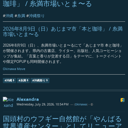
珈琲」 / 糸満市場いとま〜る
#
沖縄
#
糸満
#
沖縄祭り
2026年8月9日（日）あじまマ市「本と珈琲」 / 糸満
市場いとま〜る
2026年8月9日（日）、糸満市場いとま〜るにて「あじまマ市 本と珈琲」
が開催されます。県内の古書店、ライター、出版社、人気コーヒーショ
ップが集結。「言葉と香りが交差する日」をテーマに、トークイベント
や限定POPUPも同時開催されます。
Okinawa Move
#
沖縄
#
糸満
#
沖縄祭り
Alexandra
Wednesday, July 29, 2026, 10:54 PM
— (
Okinawa
)
•
国頭村のウフギー自然館が「やんばる
世界遺産センター」としてリニューア