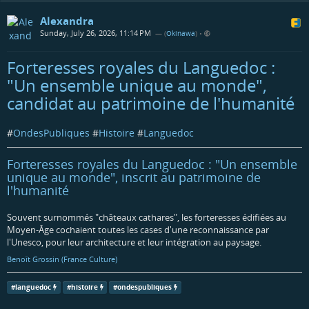
Alexandra
Sunday, July 26, 2026, 11:14 PM
— (
Okinawa
)
•
Forteresses royales du Languedoc :
"Un ensemble unique au monde",
candidat au patrimoine de l'humanité
#
OndesPubliques
#
Histoire
#
Languedoc
Forteresses royales du Languedoc : "Un ensemble
unique au monde", inscrit au patrimoine de
l'humanité
Souvent surnommés "châteaux cathares", les forteresses édifiées au
Moyen-Âge cochaient toutes les cases d'une reconnaissance par
l'Unesco, pour leur architecture et leur intégration au paysage.
Benoît Grossin (France Culture)
#
languedoc
#
histoire
#
ondespubliques