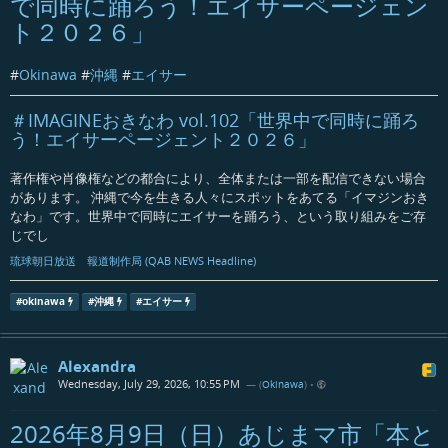
で同時に踊ろう！エイサーページェン
ト２０２６」
#
Okinawa
#
沖縄
#
エイサー
＃IMAGINEおきなわ vol.102「世界中で同時に踊ろ
う！エイサーページェント２０２６」
著作権や肖像権などの都合により、全体または一部を配信できない場合
があります。 沖縄で今を生きる人々にスポットをあてる「イマジンおき
なわ」です。世界中で同時にエイサーを踊ろう、という取り組みをご存
じでし
琉球朝日放送 報道制作局 (QAB NEWS Headline)
#
okinawa
#
沖縄
#
エイサー
Alexandra
Wednesday, July 29, 2026, 10:55 PM
— (
Okinawa
)
•
2026年8月9日（日）あじまマ市「本と