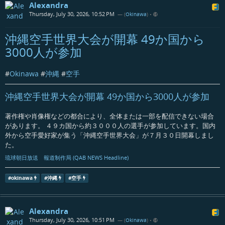
Alexandra
Thursday, July 30, 2026, 10:52 PM
— (
Okinawa
)
•
沖縄空手世界大会が開幕 49か国から
3000人が参加
#
Okinawa
#
沖縄
#
空手
沖縄空手世界大会が開幕 49か国から3000人が参加
著作権や肖像権などの都合により、全体または一部を配信できない場合
があります。 ４９カ国から約３０００人の選手が参加しています。国内
外から空手愛好家が集う「沖縄空手世界大会」が７月３０日開幕しまし
た。
琉球朝日放送 報道制作局 (QAB NEWS Headline)
#
okinawa
#
沖縄
#
空手
Alexandra
Thursday, July 30, 2026, 10:51 PM
— (
Okinawa
)
•