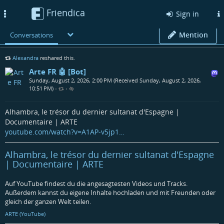
Friendica
Toggle
Sign in
navigation
Mention
Conversations
Alexandra
reshared this.
Arte FR 🤖 [Bot]
Sunday, August 2, 2026, 2:00 PM (Received Sunday, August 2, 2026,
10:51 PM)
•
•
Alhambra, le trésor du dernier sultanat d'Espagne |
Documentaire | ARTE
youtube.com/watch?v=A1AP-v5jp1…
Alhambra, le trésor du dernier sultanat d'Espagne
| Documentaire | ARTE
Auf YouTube findest du die angesagtesten Videos und Tracks.
Außerdem kannst du eigene Inhalte hochladen und mit Freunden oder
gleich der ganzen Welt teilen.
ARTE (YouTube)