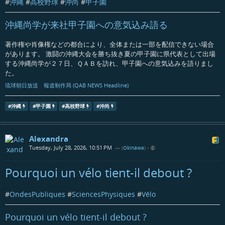
#
沖縄
#
高校野球
#
沖尚
#
甲子園
沖縄尚学が来社甲子園への意気込み語る
著作権や肖像権などの都合により、全体または一部を配信できない場合
があります。 激闘の沖縄大会を勝ち抜き夏の甲子園に県代表として出場
する沖縄尚学が２７日、ＱＡＢを訪れ、甲子園への意気込みを語りまし
た。
琉球朝日放送 報道制作局 (QAB NEWS Headline)
#
沖縄
#
甲子園
#
高校野球
#
沖尚
Alexandra
Tuesday, July 28, 2026, 10:51 PM
— (
Okinawa
)
•
Pourquoi un vélo tient-il debout ?
#
OndesPubliques
#
SciencesPhysiques
#
Vélo
Pourquoi un vélo tient-il debout ?