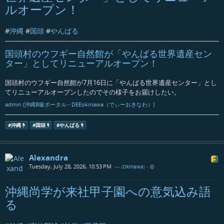
ルオープン！
#
沖縄
#
国頭
#
やんばる
国頭村のウフギー自然館が「やんばる世界遺産セン
ター」としてリニューアルオープン！
国頭村のウフギー自然館が7月16日に「やんばる世界遺産センター」とし
てリニューアルオープンしたのでその様子をお届けしたい。
admin (沖縄B級ポータル - DEEokinawa（でぃーおきなわ）)
#
沖縄
#
国頭
#
やんばる
Alexandra
Tuesday, July 28, 2026, 10:53 PM
— (
Okinawa
)
•
沖縄尚学が来社甲子園への意気込み語
る