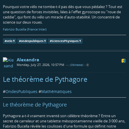
Pourquoi votre vélo ne tombe-t-il pas dès que vous pédalez ? Tout est
une question de forces invisibles, liées à l'effet gyroscope ou "roue de
caddie", qui font du vélo un miracle d'auto-stabilité. Un concentré de
science sur deux roues.
Fabrizio Bucella (France Inter)
#
velo
#
ondespubliques
#
SciencesPhysiques
Alexandra
Monday, July 27, 2026, 10:57 PM
— (
Okinawa
)
•
Le théorème de Pythagore
#
OndesPubliques
#
Mathématiques
Le théorème de Pythagore
Pythagore a-t-il vraiment inventé son célèbre théorème ? Entre un
secret de carreleur et une tablette mésopotamienne vieille de 3 000 ans,
Fabrizio Bucella révèle les coulisses d'une formule qui définit notre