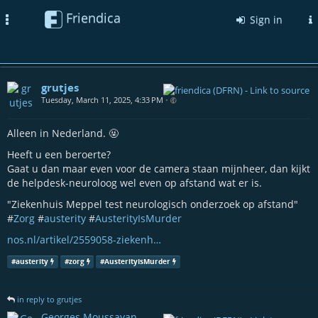
Friendica
Toggle
Sign in
navigation
grutjes
Tuesday, March 11, 2025, 4:33 PM
•
Alleen in Nederland. 🤬
Heeft u een beroerte?
Gaat u dan maar even voor de camera staan mijnheer, dan kijkt
de helpdesk-neuroloog wel even op afstand wat er is.
"Ziekenhuis Meppel test neurologisch onderzoek op afstand"
#
Zorg
#
austerity
#
AusterityIsMurder
nos.nl/artikel/2559058-ziekenh…
#
austerity
#
zorg
#
AusterityIsMurder
in reply to grutjes
Georges Moussayan