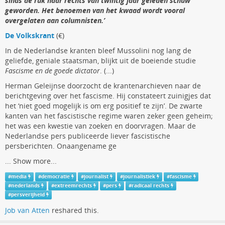
sinds de ruk naar rechts van twintig jaar geleden schuw
geworden. Het benoemen van het kwaad wordt vooral
overgelaten aan columnisten.’
De Volkskrant
(€)
In de Nederlandse kranten bleef Mussolini nog lang de
geliefde, geniale staatsman, blijkt uit de boeiende studie
Fascisme en de goede dictator
. (...)
Herman Geleijnse doorzocht de krantenarchieven naar de
berichtgeving over het fascisme. Hij constateert zuinigjes dat
het ‘niet goed mogelijk is om erg positief te zijn’. De zwarte
kanten van het fascistische regime waren zeker geen geheim;
het was een kwestie van zoeken en doorvragen. Maar de
Nederlandse pers publiceerde liever fascistische
persberichten. Onaangename ge
...
Show more...
#
media
#
democratie
#
journalist
#
journalistiek
#
fascisme
#
nederlands
#
extreemrechts
#
pers
#
radicaal rechts
#
persverijheid
Job van Atten
reshared this.