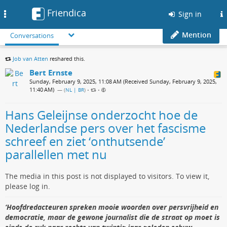
Friendica
Toggle
Sign in
navigation
Mention
Conversations
Job van Atten
reshared this.
Bert Ernste
Sunday, February 9, 2025, 11:08 AM (Received Sunday, February 9, 2025,
11:40 AM)
— (
NL | BR
)
•
•
Hans Geleijnse onderzocht hoe de
Nederlandse pers over het fascisme
schreef en ziet ‘onthutsende’
parallellen met nu
The media in this post is not displayed to visitors. To view it,
please log in.
‘Hoofdredacteuren spreken mooie woorden over persvrijheid en
democratie, maar de gewone journalist die de straat op moet is