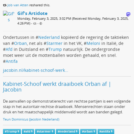
Job van Atten
reshared this.
Gif's Artidote
Monday, February 3, 2025, 3:02 PM (Received Monday, February 3, 2025,
4:26 PM)
•
•
Ondertussen in #
Nederland
kopiëerd de regering de taktieken
van #
Orban
, net als #
Starmer
in het VK, #
Meloni
in Italië, de
#
Afd
in Duitsland en #
Trump
natuurlijk. De ondergrondse
moet weer uit de mottenballen worden gehaald, en snel.
#
Antifa
jacobin.nl/kabinet-schoof-werk…
Kabinet-Schoof werkt draaiboek Orban af |
Jacobin
De aanvallen op demonstratierecht van rechtse partijen is een volgende
stap in het autoritair-rechtse draaiboek. Mensenrechten staan onder
druk en het maatschappelijk middenveld wordt aan banden gelegd.
Teun Dominicus (Jacobin Nederland)
#
Trump
#
afd
#
starmer
#
nederland
#
orban
#
antifa