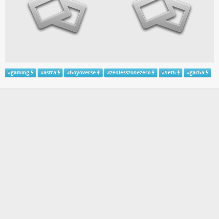
#
gaming
#
astra
#
hoyoverse
#
zenlesszonezero
#
Seth
#
gacha