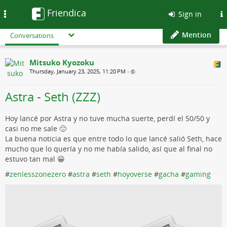
Friendica
Toggle
Sign in
navigation
Mention
Conversations
Mitsuko Kyozoku
Thursday, January 23, 2025, 11:20 PM
•
Astra - Seth (ZZZ)
Hoy lancé por Astra y no tuve mucha suerte, perdí el 50/50 y
casi no me sale 🙁
La buena noticia es que entre todo lo que lancé salió Seth, hace
mucho que lo quería y no me había salido, así que al final no
estuvo tan mal 😀
#
zenlesszonezero
#
astra
#
seth
#
hoyoverse
#
gacha
#
gaming