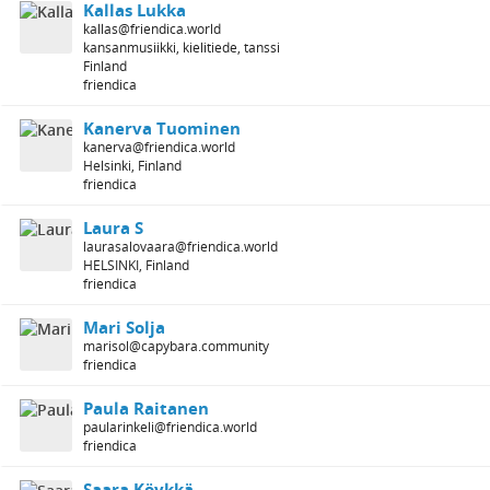
Kallas Lukka
kallas@friendica.world
kansanmusiikki, kielitiede, tanssi
Finland
friendica
Kanerva Tuominen
kanerva@friendica.world
Helsinki, Finland
friendica
Laura S
laurasalovaara@friendica.world
HELSINKI, Finland
friendica
Mari Solja
marisol@capybara.community
friendica
Paula Raitanen
paularinkeli@friendica.world
friendica
Saara Köykkä