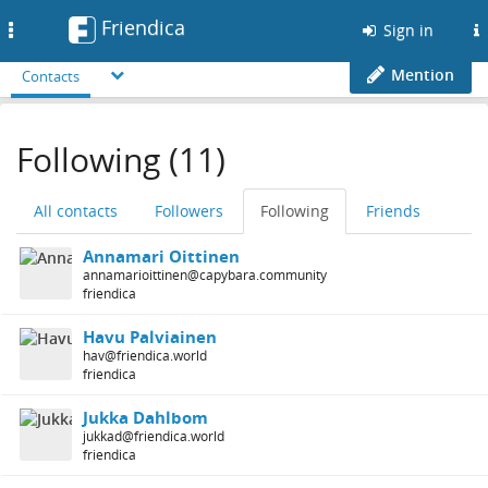
Friendica
Toggle
Sign in
navigation
Mention
Contacts
Following (11)
All contacts
Followers
Following
Friends
Annamari Oittinen
annamarioittinen@capybara.community
friendica
Havu Palviainen
hav@friendica.world
friendica
Jukka Dahlbom
jukkad@friendica.world
friendica