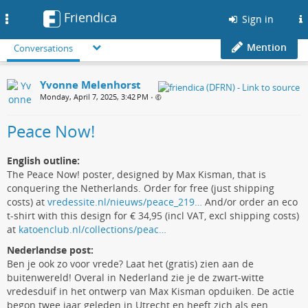
Friendica
Toggle
Sign in
navigation
Mention
Conversations
Yvonne Melenhorst
Monday, April 7, 2025, 3:42 PM
•
Peace Now!
English outline:
The Peace Now! poster, designed by Max Kisman, that is
conquering the Netherlands. Order for free (just shipping
costs) at
vredessite.nl/nieuws/peace_219…
And/or order an eco
t-shirt with this design for € 34,95 (incl VAT, excl shipping costs)
at
katoenclub.nl/collections/peac…
Nederlandse post:
Ben je ook zo voor vrede? Laat het (gratis) zien aan de
buitenwereld! Overal in Nederland zie je de zwart-witte
vredesduif in het ontwerp van Max Kisman opduiken. De actie
begon twee jaar geleden in Utrecht en heeft zich als een