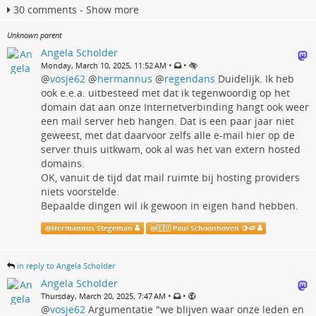
30 comments - Show more
Unknown parent
Angela Scholder
•
•
Monday, March 10, 2025, 11:52 AM
@
vosje62
@
hermannus
@
regendans
Duidelijk. Ik heb
ook e.e.a. uitbesteed met dat ik tegenwoordig op het
domain dat aan onze Internetverbinding hangt ook weer
een mail server heb hangen. Dat is een paar jaar niet
geweest, met dat daarvoor zelfs alle e-mail hier op de
server thuis uitkwam, ook al was het van extern hosted
domains.
OK, vanuit de tijd dat mail ruimte bij hosting providers
niets voorstelde.
Bepaalde dingen wil ik gewoon in eigen hand hebben.
@
Hermannus Stegeman
@
🇪🇺 Paul Schoonhoven 🍋🍉
in reply to Angela Scholder
Angela Scholder
•
•
Thursday, March 20, 2025, 7:47 AM
@
vosje62
Argumentatie "we blijven waar onze leden en