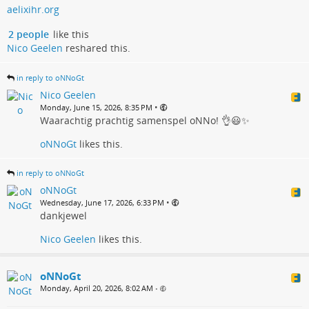
aelixihr.org
2 people
like this
Nico Geelen
reshared this.
in reply to oNNoGt
Nico Geelen
•
Monday, June 15, 2026, 8:35 PM
Waarachtig prachtig samenspel oNNo! 👌😃✨
oNNoGt
likes this.
in reply to oNNoGt
oNNoGt
•
Wednesday, June 17, 2026, 6:33 PM
dankjewel
Nico Geelen
likes this.
oNNoGt
Monday, April 20, 2026, 8:02 AM
•