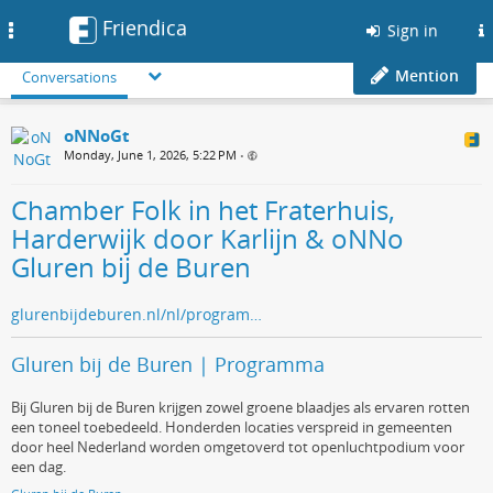
Friendica
Toggle
Sign in
navigation
Mention
Conversations
oNNoGt
Monday, June 1, 2026, 5:22 PM
•
Chamber Folk in het Fraterhuis,
Harderwijk door Karlijn & oNNo
Gluren bij de Buren
glurenbijdeburen.nl/nl/program…
Gluren bij de Buren | Programma
Bij Gluren bij de Buren krijgen zowel groene blaadjes als ervaren rotten
een toneel toebedeeld. Honderden locaties verspreid in gemeenten
door heel Nederland worden omgetoverd tot openluchtpodium voor
een dag.