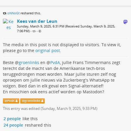
oNNoGt
reshared this.
Kees van der Leun
Sunday, March 9, 2025, 6:31 PM (Received Sunday, March 9, 2025,
7:06 PM)
•
•
The media in this post is not displayed to visitors. To view it,
please go to the
original post
.
Beste
@
groenlinks
en
@
PvdA
, jullie Frans Timmermans zegt
terecht dat de macht van de Amerikaanse tech-bros
teruggedrongen moet worden. Maar jullie sturen zelf nog
oproepen om jullie nieuws via Zuckerberg's WhatsApp te
volgen. Bied dan in elk geval een Signal-alternatief!
En misschien ook eens actief worden op Mastodon?
@
PvdA
@
groenlinks
This entry was edited (
Sunday, March 9, 2025, 9:33 PM
)
2 people
like this
24 people
reshared this