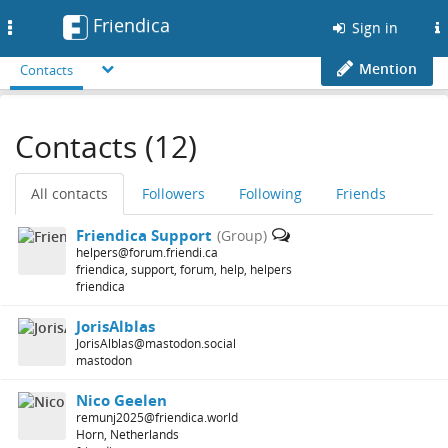
Friendica
Toggle
Sign in
navigation
Mention
Contacts
Contacts (12)
All contacts
Followers
Following
Friends
Friendica Support
(Group)
helpers@forum.friendi.ca
friendica, support, forum, help, helpers
friendica
JorisAlblas
JorisAlblas@mastodon.social
mastodon
Nico Geelen
remunj2025@friendica.world
Horn, Netherlands