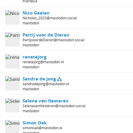
friendica
Nico Geelen
Nicholas_2025@mastodon.social
mastodon
Partij voor de Dieren
PartijvoordeDieren@mastodon.social
mastodon
renatejorg
renatejorg@mastodon.nl
mastodon
Sandra de Jong ⁂
sandradejong@mastodon.nl
mastodon
Selena van Hesteren
SelenavanHesteren@mastodon.social
mastodon
Simon Oak
simonoak@mastodon.ie
mastodon