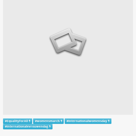
#
EqualityForAll
#
womensmarch
#
internationalwomensday
#
internationalevrouwendag