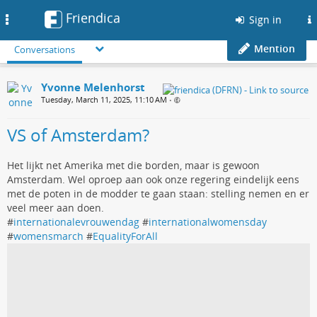
Friendica
Toggle
Sign in
navigation
Mention
Conversations
Yvonne Melenhorst
Tuesday, March 11, 2025, 11:10 AM
•
VS of Amsterdam?
Het lijkt net Amerika met die borden, maar is gewoon
Amsterdam. Wel oproep aan ook onze regering eindelijk eens
met de poten in de modder te gaan staan: stelling nemen en er
veel meer aan doen.
#
internationalevrouwendag
#
internationalwomensday
#
womensmarch
#
EqualityForAll