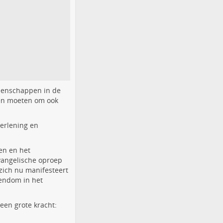
meenschappen in de
den moeten om ook
erlening en
en en het
vangelische oproep
 zich nu manifesteert
tendom in het
een grote kracht: