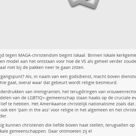
ijd tegen MAGA-christendom begint lokaal. Binnen lokale kerkge
een model aan het ontstaan voor hoe de VS als geheel verder zou
aal niet bij de pakken neer te gaan zitten.
tgangspunt? Als, in naam van een godsdienst, macht boven dienstv
ie gaat, overal waar dat gebeurt wordt religie besmeurd.
nderdrukken van immigranten, het terugdringen van vrouwenrecht
delen van de LGBTIQ+-gemeenschap staan haaks op de cruciale e
 lief te hebben. Het Amerikaanse christelijk nationalisme zoals dat
 ook een 'pain in the ass' voor religie in het algemeen en het chris
der.
ig kunnen christenen die liefde boven haat stellen, terugvallen op 
kale gemeenschappen. Daar ontmoeten zij el