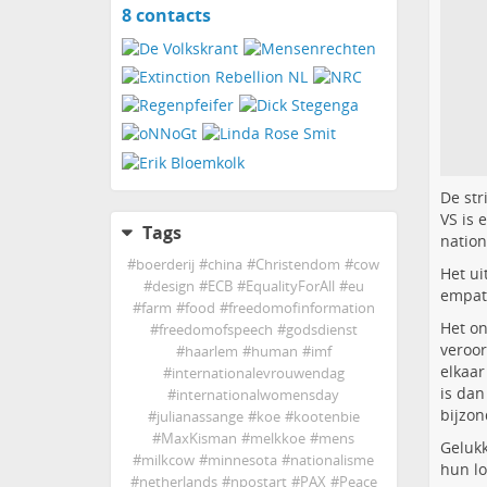
8 contacts
View
contacts
De str
VS is 
Tags
nation
#
boerderij
#
china
#
Christendom
#
cow
Het ui
#
design
#
ECB
#
EqualityForAll
#
eu
empath
#
farm
#
food
#
freedomofinformation
Het o
#
freedomofspeech
#
godsdienst
veroor
#
haarlem
#
human
#
imf
elkaar
#
internationalevrouwendag
is dan
#
internationalwomensday
bijzon
#
julianassange
#
koe
#
kootenbie
#
MaxKisman
#
melkkoe
#
mens
Gelukk
#
milkcow
#
minnesota
#
nationalisme
hun lo
#
netherlands
#
npostart
#
PAX
#
Peace