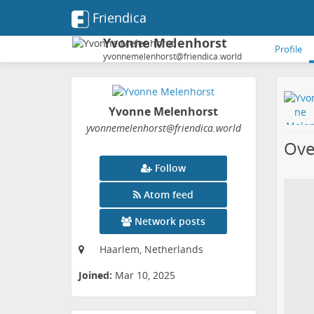
Friendica
Yvonne Melenhorst
Profile
yvonnemelenhorst@friendica.world
Yvonne Melenhorst
yvonnemelenhorst
@friendica
.world
Ove
Follow
Atom feed
Network posts
Haarlem, Netherlands
Joined:
Mar 10, 2025