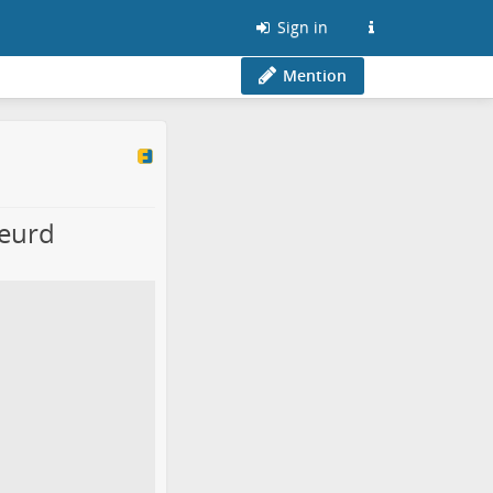
Sign in
Mention
meurd