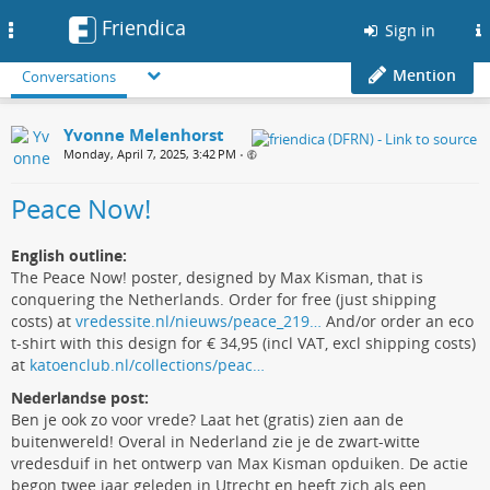
Friendica
Toggle
Sign in
navigation
Mention
Conversations
Yvonne Melenhorst
Monday, April 7, 2025, 3:42 PM
•
Peace Now!
English outline:
The Peace Now! poster, designed by Max Kisman, that is
conquering the Netherlands. Order for free (just shipping
costs) at
vredessite.nl/nieuws/peace_219…
And/or order an eco
t-shirt with this design for € 34,95 (incl VAT, excl shipping costs)
at
katoenclub.nl/collections/peac…
Nederlandse post:
Ben je ook zo voor vrede? Laat het (gratis) zien aan de
buitenwereld! Overal in Nederland zie je de zwart-witte
vredesduif in het ontwerp van Max Kisman opduiken. De actie
begon twee jaar geleden in Utrecht en heeft zich als een