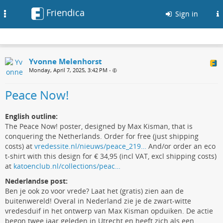
Friendica
Toggle
Sign in
navigation
Yvonne Melenhorst
Monday, April 7, 2025, 3:42 PM
•
Peace Now!
English outline:
The Peace Now! poster, designed by Max Kisman, that is
conquering the Netherlands. Order for free (just shipping
costs) at
vredessite.nl/nieuws/peace_219…
And/or order an eco
t-shirt with this design for € 34,95 (incl VAT, excl shipping costs)
at
katoenclub.nl/collections/peac…
Nederlandse post:
Ben je ook zo voor vrede? Laat het (gratis) zien aan de
buitenwereld! Overal in Nederland zie je de zwart-witte
vredesduif in het ontwerp van Max Kisman opduiken. De actie
begon twee jaar geleden in Utrecht en heeft zich als een