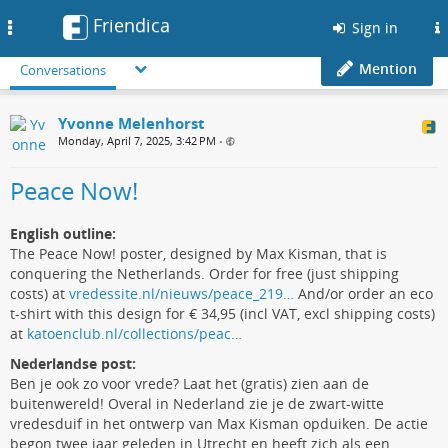
Friendica
Toggle
Sign in
navigation
Mention
Conversations
Yvonne Melenhorst
Monday, April 7, 2025, 3:42 PM
•
Peace Now!
English outline:
The Peace Now! poster, designed by Max Kisman, that is
conquering the Netherlands. Order for free (just shipping
costs) at
vredessite.nl/nieuws/peace_219…
And/or order an eco
t-shirt with this design for € 34,95 (incl VAT, excl shipping costs)
at
katoenclub.nl/collections/peac…
Nederlandse post:
Ben je ook zo voor vrede? Laat het (gratis) zien aan de
buitenwereld! Overal in Nederland zie je de zwart-witte
vredesduif in het ontwerp van Max Kisman opduiken. De actie
begon twee jaar geleden in Utrecht en heeft zich als een