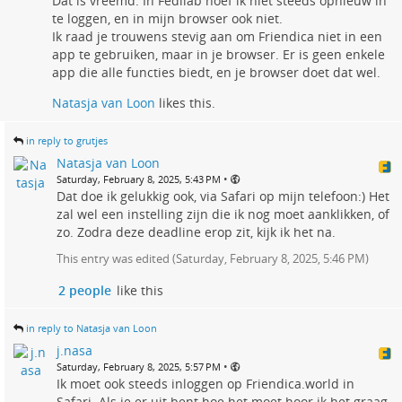
Dat is vreemd: In Fedilab hoef ik niet steeds opnieuw in
te loggen, en in mijn browser ook niet.
Ik raad je trouwens stevig aan om Friendica niet in een
app te gebruiken, maar in je browser. Er is geen enkele
app die alle functies biedt, en je browser doet dat wel.
Natasja van Loon
likes this.
in reply to grutjes
Natasja van Loon
•
Saturday, February 8, 2025, 5:43 PM
Dat doe ik gelukkig ook, via Safari op mijn telefoon:) Het
zal wel een instelling zijn die ik nog moet aanklikken, of
zo. Zodra deze deadline erop zit, kijk ik het na.
This entry was edited (
Saturday, February 8, 2025, 5:46 PM
)
2 people
like this
in reply to Natasja van Loon
j.nasa
•
Saturday, February 8, 2025, 5:57 PM
Ik moet ook steeds inloggen op Friendica.world in
Safari. Als je er uit bent hoe het moet hoor ik het graag