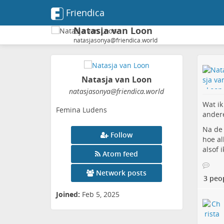
Friendica
Natasja van Loon
natasjasonya@friendica.world
Natasja van Loon
natasjasonya
@friendica
.world
Wat ik
Femina Ludens
andere
Na de 
Follow
hoe al
alsof 
Atom feed
Network posts
3 peo
Joined:
Feb 5, 2025