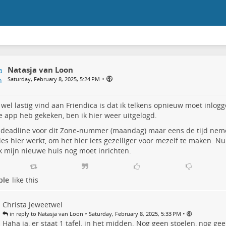
Natasja van Loon
•
Saturday, February 8, 2025, 5:24 PM
 wel lastig vind aan Friendica is dat ik telkens opnieuw moet inlogg
 app heb gekeken, ben ik hier weer uitgelogd.
deadline voor dit Zone-nummer (maandag) maar eens de tijd neme
les hier werkt, om het hier iets gezelliger voor mezelf te maken. Nu
ik mijn nieuwe huis nog moet inrichten.
ple
like this
Christa Jeweetwel
•
•
in reply to Natasja van Loon
Saturday, February 8, 2025, 5:33 PM
Haha ja, er staat 1 tafel, in het midden. Nog geen stoelen, nog ge