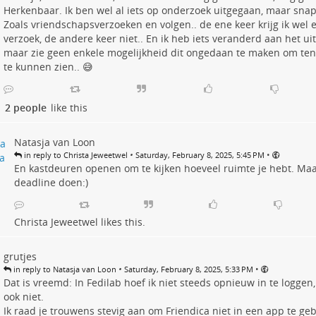
Herkenbaar. Ik ben wel al iets op onderzoek uitgegaan, maar snap 
Zoals vriendschapsverzoeken en volgen.. de ene keer krijg ik wel 
verzoek, de andere keer niet.. En ik heb iets veranderd aan het uite
maar zie geen enkele mogelijkheid dit ongedaan te maken om ten
te kunnen zien.. 😅
2 people
like this
Natasja van Loon
•
•
in reply to Christa Jeweetwel
Saturday, February 8, 2025, 5:45 PM
En kastdeuren openen om te kijken hoeveel ruimte je hebt. Maar
deadline doen:)
Christa Jeweetwel
likes this.
grutjes
•
•
in reply to Natasja van Loon
Saturday, February 8, 2025, 5:33 PM
Dat is vreemd: In Fedilab hoef ik niet steeds opnieuw in te loggen
ook niet.
Ik raad je trouwens stevig aan om Friendica niet in een app te geb