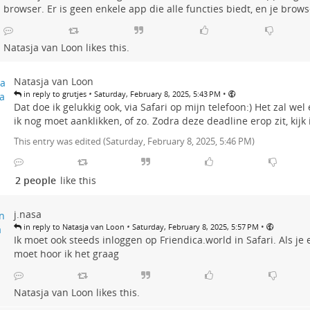
browser. Er is geen enkele app die alle functies biedt, en je brows
Natasja van Loon
likes this.
Natasja van Loon
•
•
in reply to grutjes
Saturday, February 8, 2025, 5:43 PM
Dat doe ik gelukkig ook, via Safari op mijn telefoon:) Het zal wel 
ik nog moet aanklikken, of zo. Zodra deze deadline erop zit, kijk 
This entry was edited (
Saturday, February 8, 2025, 5:46 PM
)
2 people
like this
j.nasa
•
•
in reply to Natasja van Loon
Saturday, February 8, 2025, 5:57 PM
Ik moet ook steeds inloggen op Friendica.world in Safari. Als je 
moet hoor ik het graag
Natasja van Loon
likes this.