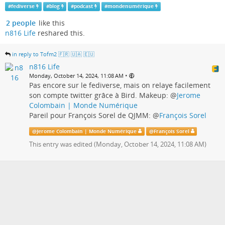
#
fediverse
#
blog
#
podcast
#
mondenumérique
2 people
like this
n816 Life
reshared this.
in reply to Tofm2 🇫🇷 🇺🇦 🇪🇺
n816 Life
•
Monday, October 14, 2024, 11:08 AM
Pas encore sur le fediverse, mais on relaye facilement
son compte twitter grâce à Bird. Makeup:
@
Jerome
Colombain | Monde Numérique
Pareil pour François Sorel de QJMM:
@
François Sorel
@
Jerome Colombain | Monde Numérique
@
François Sorel
This entry was edited (
Monday, October 14, 2024, 11:08 AM
)