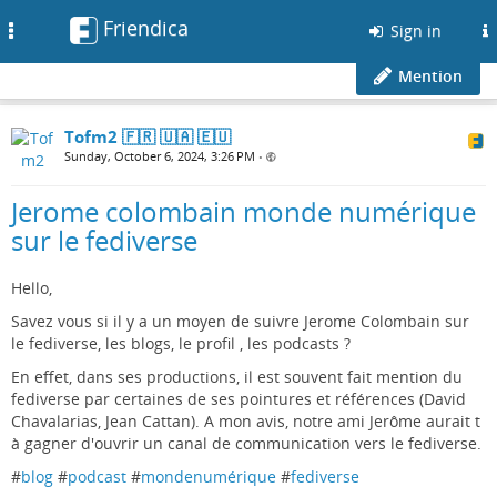
Friendica
Toggle
Sign in
navigation
Mention
Tofm2 🇫🇷 🇺🇦 🇪🇺
Sunday, October 6, 2024, 3:26 PM
•
Jerome colombain monde numérique
sur le fediverse
Hello,
Savez vous si il y a un moyen de suivre Jerome Colombain sur
le fediverse, les blogs, le profil , les podcasts ?
En effet, dans ses productions, il est souvent fait mention du
fediverse par certaines de ses pointures et références (David
Chavalarias, Jean Cattan). A mon avis, notre ami Jerôme aurait t
à gagner d'ouvrir un canal de communication vers le fediverse.
#
blog
#
podcast
#
mondenumérique
#
fediverse