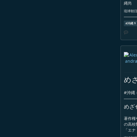
縄尚
琉球朝日放
#
沖縄
め
#
沖縄
めざ
著作権
の高校
「エナ