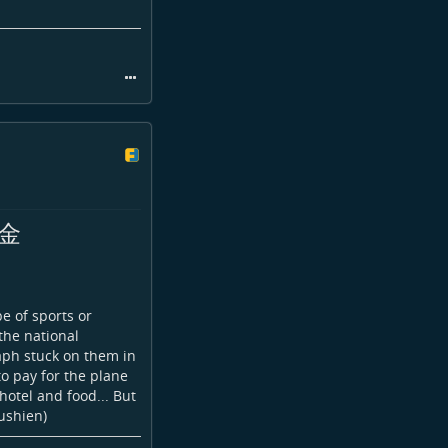
金
pe of sports or
the national
aph stuck on them in
o pay for the plane
hotel and food... But
ushien)