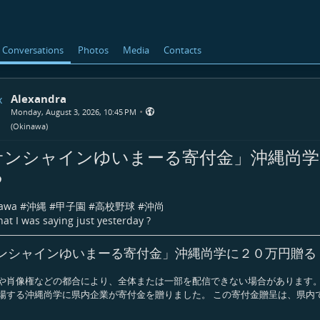
Conversations
Photos
Media
Contacts
Alexandra
•
Monday, August 3, 2026, 10:45 PM
(
Okinawa
)
サンシャインゆいまーる寄付金」沖縄尚学
る
awa
#
沖縄
#
甲子園
#
高校野球
#
沖尚
at I was saying just yesterday ?
ンシャインゆいまーる寄付金」沖縄尚学に２０万円贈る
や肖像権などの都合により、全体または一部を配信できない場合があります。
場する沖縄尚学に県内企業が寄付金を贈りました。 この寄付金贈呈は、県内