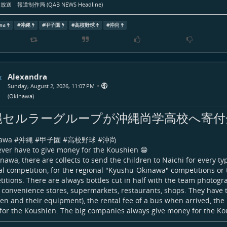
送 報道制作局 (QAB NEWS Headline)
wa
#
沖縄
#
甲子園
#
高校野球
#
沖尚
Alexandra
•
Sunday, August 2, 2026, 11:07 PM
(
Okinawa
)
縄セルラーグループが沖縄尚学高校へ寄付
awa
#
沖縄
#
甲子園
#
高校野球
#
沖尚
ver have to give money for the Koushien 😁
inawa, there are collects to send the children to Naichi for every ty
al competition, for the regional "Kyushu-Okinawa" competitions or 
itions. There are always bottles cut in half with the team photogr
e convenience stores, supermarkets, restaurants, shops. They have t
ren and their equipment), the rental fee of a bus when arrived, the 
for the Koushien. The big companies always give money for the Ko