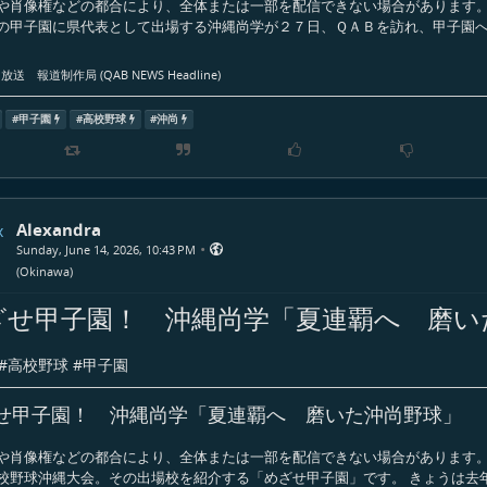
や肖像権などの都合により、全体または一部を配信できない場合があります。
の甲子園に県代表として出場する沖縄尚学が２７日、ＱＡＢを訪れ、甲子園
送 報道制作局 (QAB NEWS Headline)
#
甲子園
#
高校野球
#
沖尚
Alexandra
•
Sunday, June 14, 2026, 10:43 PM
(
Okinawa
)
ざせ甲子園！ 沖縄尚学「夏連覇へ 磨い
#
高校野球
#
甲子園
せ甲子園！ 沖縄尚学「夏連覇へ 磨いた沖尚野球」
や肖像権などの都合により、全体または一部を配信できない場合があります。
校野球沖縄大会。その出場校を紹介する「めざせ甲子園」です。 きょうは去