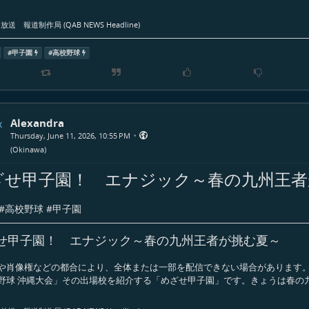
送 報道制作局 (QAB NEWS Headline)
#
甲子園
#
高校野球
Alexandra
•
Thursday, June 11, 2026, 10:55 PM
(
Okinawa
)
ざせ甲子園！ エナジック～春の九州王者
#
高校野球
#
甲子園
せ甲子園！ エナジック～春の九州王者が挑む夏～
や肖像権などの都合により、全体または一部を配信できない場合があります。
野球 沖縄大会」その出場校を紹介する「めざせ甲子園」です。きょうは春の