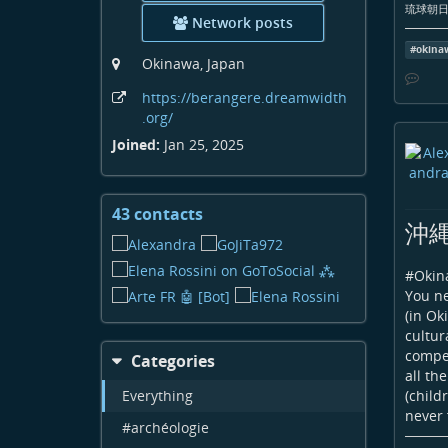
琉球朝日放
Network posts
#
okina
Okinawa, Japan
https:
/
/berangere
.dreamwidth
.org
/
Joined:
Jan 25, 2025
43 contacts
View
沖
contacts
#
Okin
You ne
(in Ok
cultur
compet
Categories
all th
Everything
(child
never 
#archéologie