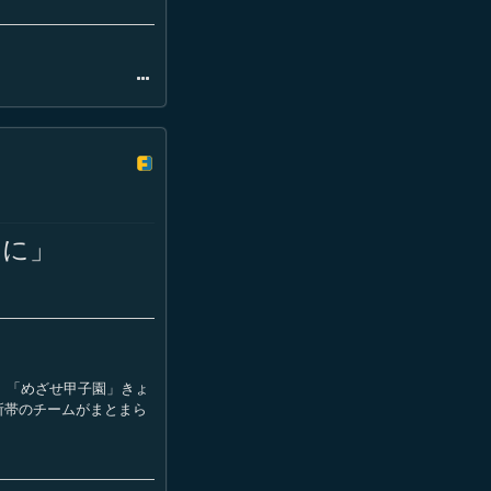
つに」
 「めざせ甲子園」きょ
所帯のチームがまとまら