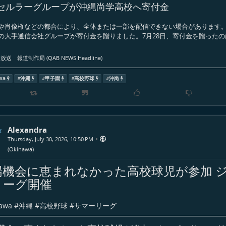
セルラーグループが沖縄尚学高校へ寄付金
や肖像権などの都合により、全体または一部を配信できない場合があります。
の大手通信会社グループが寄付金を贈りました。7月28日、寄付金を贈った
送 報道制作局 (QAB NEWS Headline)
wa
#
沖縄
#
甲子園
#
高校野球
#
沖尚
Alexandra
•
Thursday, July 30, 2026, 10:50 PM
(
Okinawa
)
場機会に恵まれなかった高校球児が参加 
リーグ開催
awa
#
沖縄
#
高校野球
#
サマーリーグ