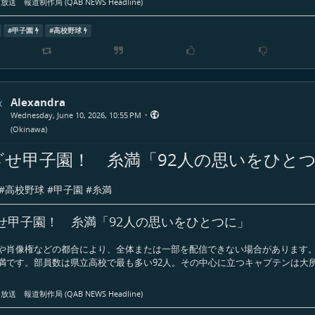
送 報道制作局 (QAB NEWS Headline)
#
甲子園
#
高校野球
Alexandra
•
Wednesday, June 10, 2026, 10:55 PM
(
Okinawa
)
ざせ甲子園！ 糸満「92人の思いをひと
#
高校野球
#
甲子園
#
糸満
せ甲子園！ 糸満「92人の思いをひとつに」
や肖像権などの都合により、全体または一部を配信できない場合があります。
満です。部員数は県立高校で最も多い92人。その中心に立つキャプテンは大
送 報道制作局 (QAB NEWS Headline)