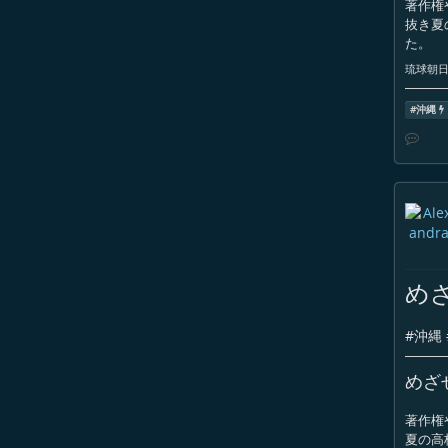
著作権
抜き夏
た。
琉球朝日放
#
沖縄
め
#
沖縄
めざ
著作権
夏の高