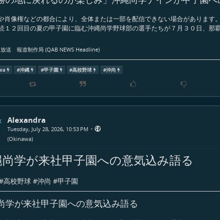
や肖像権などの都合により、全体または一部を配信できない場合があります。
続１２回目の夏の甲子園に臨む沖縄尚学野球部の選手たちが７月３０日、那
送 報道制作局 (QAB NEWS Headline)
wa
#
沖縄
#
甲子園
#
高校野球
#
沖尚
Alexandra
•
Tuesday, July 28, 2026, 10:53 PM
(
Okinawa
)
縄尚学が来社甲子園への意気込み語る
#
高校野球
#
沖尚
#
甲子園
尚学が来社甲子園への意気込み語る