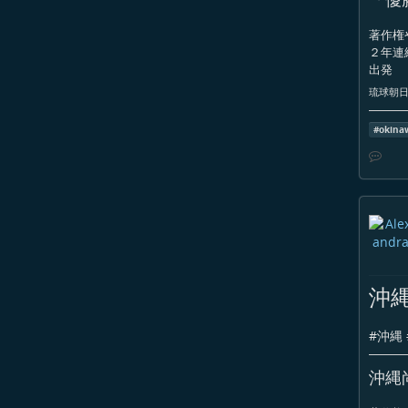
著作権
２年連
出発
琉球朝日放
#
okina
沖
#
沖縄
沖縄