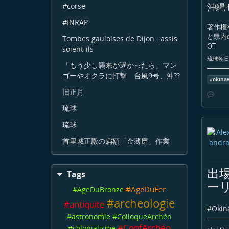
沖縄
#corse
#INRAP
著作権
と県内
Tombes gauloises de Dijon : assis
OT
soient-ils
琉球朝日放
「もう少し襲来が遅かったら」マン
ゴーやオクラに打撃 台風9号、沖??
#
okina
旧正月
琉球
琉球
首里城正殿の扁額「金薄磨」作業
出
Tags
ー
#
AgeDuFer
#
AgeDuBronze
#
archeologie
#
antiquite
#
Okin
#
astronomie
#
ColloqueArchéo
#
ConfArchéo
#
colonialisme