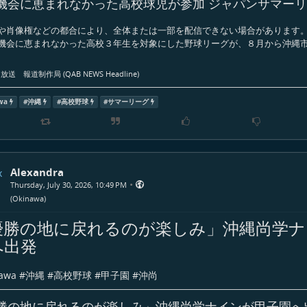
機会に恵まれなかった高校球児が参加 ジャパンサマー
や肖像権などの都合により、全体または一部を配信できない場合があります。
機会に恵まれなかった高校３年生を対象にした野球リーグが、８月から沖縄市
送 報道制作局 (QAB NEWS Headline)
wa
#
沖縄
#
高校野球
#
サマーリーグ
Alexandra
•
Thursday, July 30, 2026, 10:49 PM
(
Okinawa
)
優勝の地に戻れるのが楽しみ」沖縄尚学ナ
へ出発
awa
#
沖縄
#
高校野球
#
甲子園
#
沖尚
勝の地に戻れるのが楽しみ」沖縄尚学ナインが甲子園へ