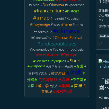
出場
#
DeeOkinawa
#
Corse
#
ExpoArchéo
#
franceculture
著作権
#
histoire
の出場
#
inrap
#
Ireinohi
#
Koushien
２６
#
moyenage
#
naha
#
nago
#
nimes
琉球朝日放
#
okinawa
#
néolithique
#
okina
#
OkinawaFestival
#
OkinawaCity
#
ondespubliques
#
paleontologie
#
paléoanthropologie
#
prehistoire
#
Ryukyu
#
Shuri
#
SciencesPhysiques
#
wikipedia
#
名護
#
おきみゅー
#
台風
#
#
沖縄
#
慰霊の日
#
宜野湾
#
宮古
#
沖縄祭り
#
琉球
「
沖縄市
#
甲子園
#
#
首里
#
那覇
園
#
考古学
#
糸満
#
読谷
#
高校野球
首里城
#
Okin
「優