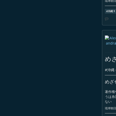
琉球朝日放
#
沖縄
め
#
沖縄
めざ
著作権
うは糸
ない
琉球朝日放