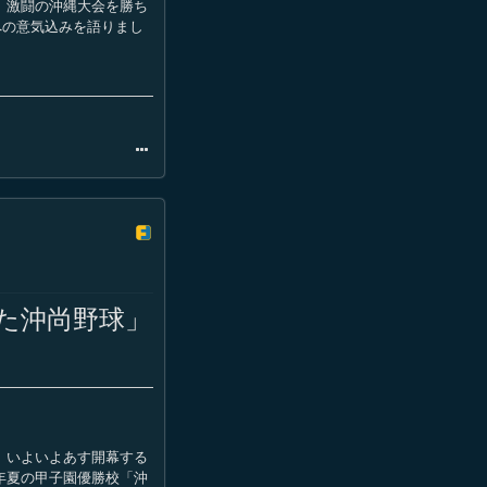
 激闘の沖縄大会を勝ち
への意気込みを語りまし
た沖尚野球」
 いよいよあす開幕する
年夏の甲子園優勝校「沖