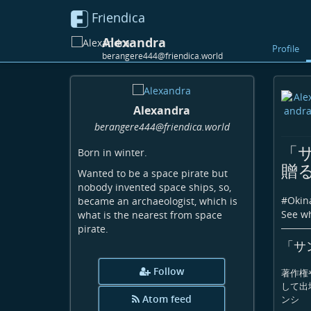
Friendica
Alexandra
Profile
berangere444@friendica.world
Alexandra
berangere444
@friendica
.world
「
Born in winter.
贈
Wanted to be a space pirate but
nobody invented space ships, so,
#
Okin
became an archaeologist, which is
See wh
what is the nearest from space
pirate.
「サ
Follow
著作権
して出
Atom feed
ンシ