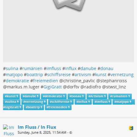
#
sulina
#
rumänien
#
imfluss
#
influx
#
danube
#
donau
#
matjopo
#
boattrip
#
schiffsreise
#
artivism
#
kunst
#
vernetzung
#
demokratie
#
freiemedien
@christine_pavlic @stephanroiss
@markus.m.luger #
GigiGratt
@dorftv @radiofro @stwst_linz
#
kunst
#
danube
#
demokratie
#
Donau
#
Artivism
#
rumanien
#
sulina
#
vernetzung
#
schiffsreise
#
influx
#
imfluss
#
matjopo
#
GigiGratt
#
boattrip
#
freiemedien
Im Fluss / In Flux
Sunday, June 8, 2025, 11:54 AM
•