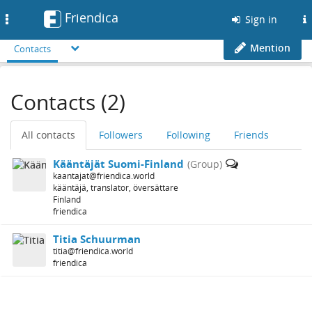
Friendica
Toggle
Sign in
navigation
Mention
Contacts
Contacts (2)
All contacts
Followers
Following
Friends
Kääntäjät Suomi-Finland
(Group)
kaantajat@friendica.world
kääntäjä, translator, översättare
Finland
friendica
Titia Schuurman
titia@friendica.world
friendica