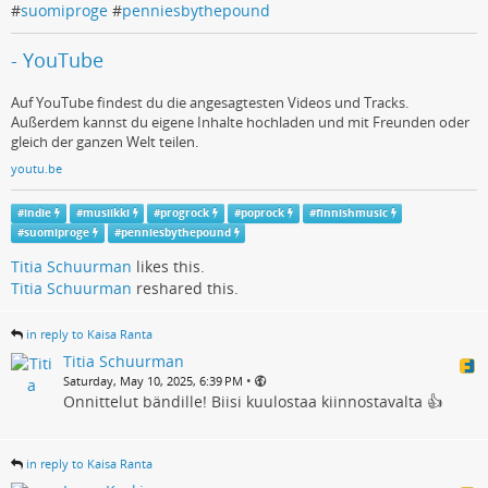
#
suomiproge
#
penniesbythepound
- YouTube
Auf YouTube findest du die angesagtesten Videos und Tracks.
Außerdem kannst du eigene Inhalte hochladen und mit Freunden oder
gleich der ganzen Welt teilen.
youtu.be
#
indie
#
musiikki
#
progrock
#
poprock
#
finnishmusic
#
suomiproge
#
penniesbythepound
Titia Schuurman
likes this.
Titia Schuurman
reshared this.
in reply to Kaisa Ranta
Titia Schuurman
•
Saturday, May 10, 2025, 6:39 PM
Onnittelut bändille! Biisi kuulostaa kiinnostavalta 👍
in reply to Kaisa Ranta