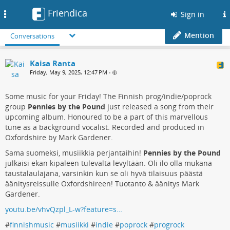
Friendica
Toggle
Sign in
navigation
Mention
Conversations
Kaisa Ranta
Friday, May 9, 2025, 12:47 PM
•
Some music for your Friday! The Finnish prog/indie/poprock
group
Pennies by the Pound
just released a song from their
upcoming album. Honoured to be a part of this marvellous
tune as a background vocalist. Recorded and produced in
Oxfordshire by Mark Gardener.
Sama suomeksi, musiikkia perjantaihin!
Pennies by the Pound
julkaisi ekan kipaleen tulevalta levyltään. Oli ilo olla mukana
taustalaulajana, varsinkin kun se oli hyvä tilaisuus päästä
äänitysreissulle Oxfordshireen! Tuotanto & äänitys Mark
Gardener.
youtu.be/vhvQzpl_L-w?feature=s…
#
finnishmusic
#
musiikki
#
indie
#
poprock
#
progrock