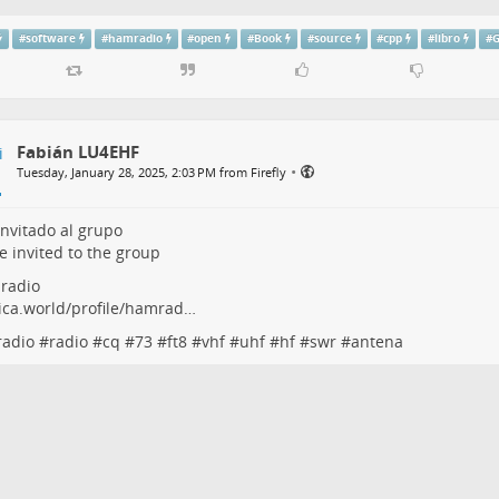
#
software
#
hamradio
#
open
#
Book
#
source
#
cpp
#
libro
#
Fabián LU4EHF
•
Tuesday, January 28, 2025, 2:03 PM from Firefly
invitado al grupo
e invited to the group
radio
ica.world/profile/hamrad…
adio
#
radio
#
cq
#
73
#
ft8
#
vhf
#
uhf
#
hf
#
swr
#
antena