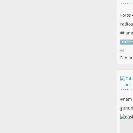
Foros 
radioa
#
hamr
#
radio
Fabiá
#
ham
githu