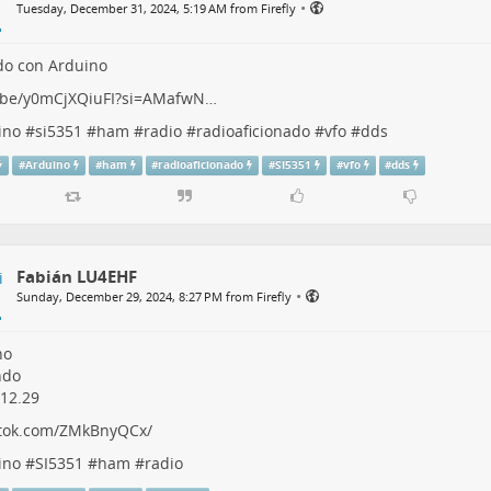
•
Tuesday, December 31, 2024, 5:19 AM from Firefly
do con Arduino
.be/y0mCjXQiuFI?si=AMafwN…
ino
#
si5351
#
ham
#
radio
#
radioaficionado
#
vfo
#
dds
#
Arduino
#
ham
#
radioaficionado
#
SI5351
#
vfo
#
dds
Fabián LU4EHF
•
Sunday, December 29, 2024, 8:27 PM from Firefly
no
ndo
12.29
ktok.com/ZMkBnyQCx/
ino
#
SI5351
#
ham
#
radio