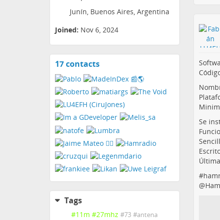
Junín, Buenos Aires, Argentina
Joined:
Nov 6, 2024
Softw
17 contacts
View
Código
contacts
Nombr
Plataf
Minima
Se ins
Funcio
Sencill
Escrit
Última
#
hamr
@
Ham
Tags
#
11m
#
27mhz
#
73
#
antena