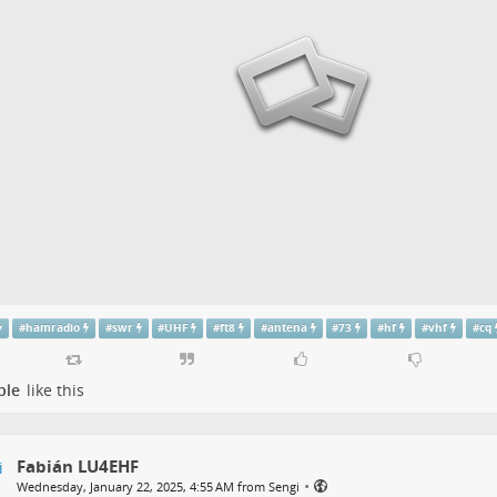
#
hamradio
#
swr
#
UHF
#
ft8
#
antena
#
73
#
hf
#
vhf
#
cq
ple
like this
Fabián LU4EHF
•
Wednesday, January 22, 2025, 4:55 AM from Sengi