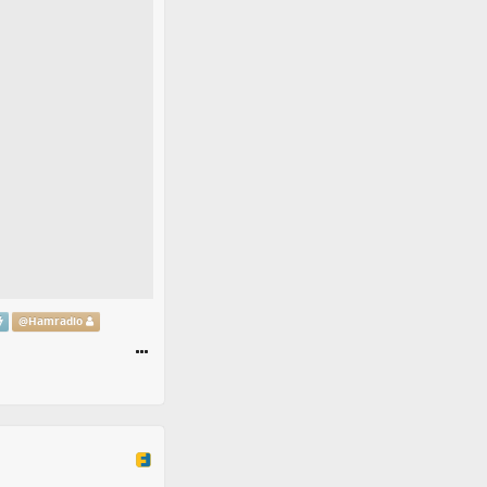
@
Hamradio