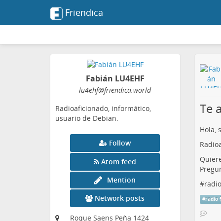
Friendica
Fabián LU4EHF
lu4ehf
@friendica
.world
Te 
Radioaficionado, informático,
usuario de Debian.
Hola, 
Follow
Radioa
Quiere
Atom feed
Pregun
Mention
#
radi
Network posts
#
radio
Roque Saens Peña 1424