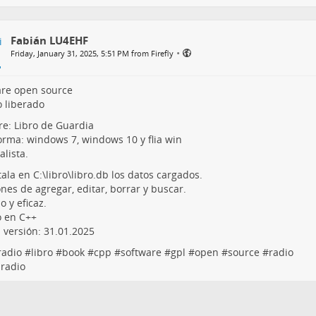
Fabián LU4EHF
•
Friday, January 31, 2025, 5:51 PM from Firefly
are open source
 liberado
e: Libro de Guardia
orma: windows 7, windows 10 y flia win
lista.
tala en C:\libro\libro.db los datos cargados.
nes de agregar, editar, borrar y buscar.
o y eficaz.
o en C++
 versión: 31.01.2025
adio
#
libro
#
book
#
cpp
#
software
#
gpl
#
open
#
source
#
radio
radio