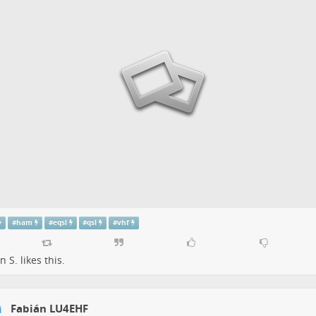
#
ham
#
eqsl
#
qsl
#
vhf
 S.
likes this.
Fabián LU4EHF