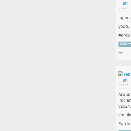
jugan
youtu
#
ardu
#
radio
Ardui
inicia
v2024.
vm.ti
#
ardu