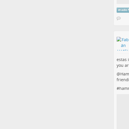
#
radio
estas 
you ar
@
Ham
friend
#
hamr