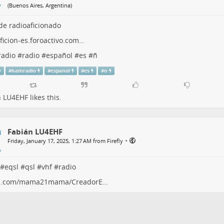
(
Buenos Aires, Argentina
)
de radioaficionado
ficion-es.foroactivo.com…
adio
#
radio
#
español
#
es
#
ñ
#
hamradio
#
espanol
#
es
#
n
n LU4EHF
likes this.
Fabián LU4EHF
•
Friday, January 17, 2025, 1:27 AM from Firefly
#
eqsl
#
qsl
#
vhf
#
radio
b.com/mama21mama/CreadorE…