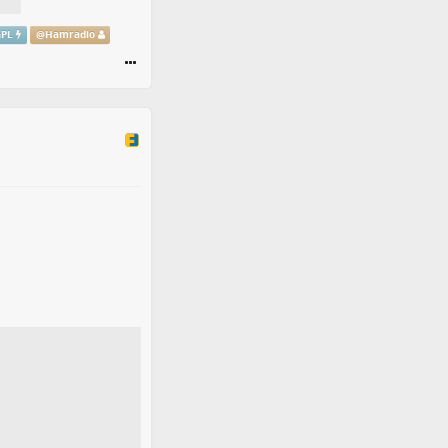
GPL
@
Hamradio