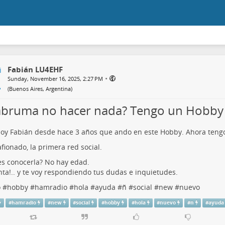
Fabián LU4EHF
•
Sunday, November 16, 2025, 2:27 PM
(
Buenos Aires, Argentina
)
abruma no hacer nada? Tengo un Hobby 
soy Fabián desde hace 3 años que ando en este Hobby. Ahora tengo
fionado, la primera red social.
s conocerla? No hay edad.
ta!.. y te voy respondiendo tus dudas e inquietudes.
o
#
hobby
#
hamradio
#
hola
#
ayuda
#
ñ
#
social
#
new
#
nuevo
#
hamradio
#
new
#
social
#
hobby
#
hola
#
nuevo
#
n
#
ayuda