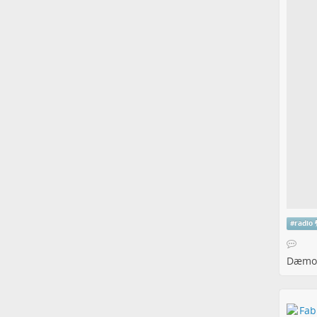
#
radio
Dæmon