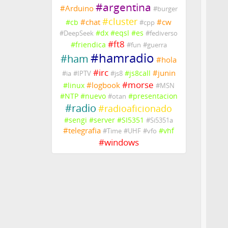
#
argentina
#
Arduino
#
burger
#
cluster
#
chat
#
cw
#
cb
#
cpp
#
dx
#
eqsl
#
es
#
DeepSeek
#
fediverso
#
ft8
#
friendica
#
fun
#
guerra
#
hamradio
#
ham
#
hola
#
irc
#
junin
#
js8call
#
ia
#
IPTV
#
js8
#
morse
#
logbook
#
linux
#
MSN
#
NTP
#
nuevo
#
presentacion
#
otan
#
radio
#
radioaficionado
#
sengi
#
server
#
SI5351
#
Si5351a
#
telegrafia
#
vhf
#
Time
#
UHF
#
vfo
#
windows