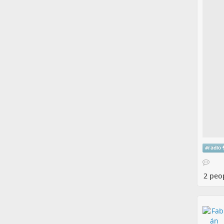
#
radio
2 peo