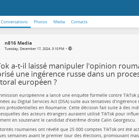
Conversations
Photos
Media
Contacts
n816 Media
•
Tuesday, December 17, 2024, 3:10 PM
ok a-t-il laissé manipuler l'opinion rouma
orisé une ingérence russe dans un proce
ctoral européen ?
mission européenne a lancé une enquête formelle contre TikTok p
ées au Digital Services Act (DSA) suite aux tentatives d'ingérence 
ons présidentielles en Roumanie. Cette décision fait suite à des ind
lesquelles des acteurs étrangers auraient utilisé TikTok pour influen
ent en soutenant le candidat d'extrême droite Calin Georgescu.
torités roumaines ont révélé que 25 000 comptes TikTok ont été a
es semaines avant le premier tour des élections, promouvant ma