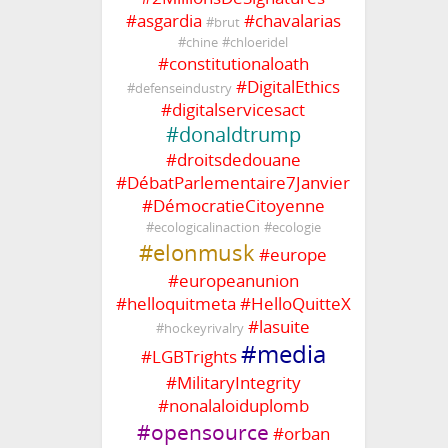
#
asgardia
#
chavalarias
#
brut
#
chine
#
chloeridel
#
constitutionaloath
#
DigitalEthics
#
defenseindustry
#
digitalservicesact
#
donaldtrump
#
droitsdedouane
#
DébatParlementaire7Janvier
#
DémocratieCitoyenne
#
ecologicalinaction
#
ecologie
#
elonmusk
#
europe
#
europeanunion
#
helloquitmeta
#
HelloQuitteX
#
lasuite
#
hockeyrivalry
#
media
#
LGBTrights
#
MilitaryIntegrity
#
nonalaloiduplomb
#
opensource
#
orban