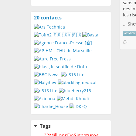
sans m
des in
les ri
20 contacts
View
contacts
...
Sho
#
tiktok
Tags
#
2MillionsDeSignatures