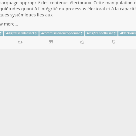
arquage approprié des contenus électoraux. Cette manipulation 
quiétudes quant à l'intégrité du processus électoral et à la capacit
sques systémiques liés aux
w more...
#
digitalservicesact
#
commissioneuropeenne
#
IngérenceRusse
#
Élection