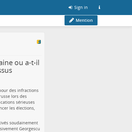
Sign in
Mention
ine ou a-t-il
ssus
our des infractions
russe lors des
ications sérieuses
cer les élections,
ctivés soudainement
ssivement Georgescu