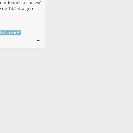
coordonnée a soulevé
é de TikTok à gérer
sRoumaines