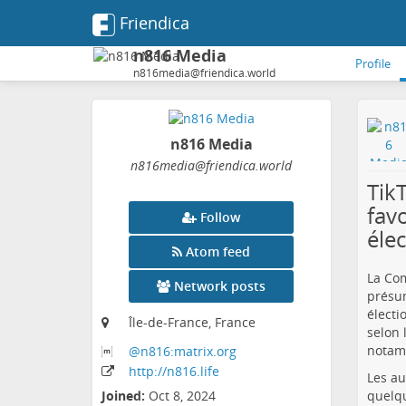
Friendica
n816 Media
Profile
n816media@friendica.world
n816 Media
n816media
@friendica
.world
TikT
fav
Follow
éle
Atom feed
La Com
Network posts
présum
électi
Île-de-France, France
selon 
notamm
@n816:matrix
.org
http:
/
/n816
.life
Les au
quelqu
Joined:
Oct 8, 2024