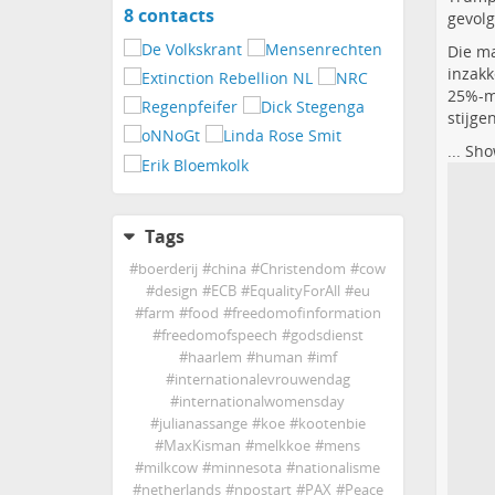
8 contacts
View
gevolg
contacts
Die ma
inzakk
25%-ma
stijge
...
Sho
Tags
#
boerderij
#
china
#
Christendom
#
cow
#
design
#
ECB
#
EqualityForAll
#
eu
#
farm
#
food
#
freedomofinformation
#
freedomofspeech
#
godsdienst
#
haarlem
#
human
#
imf
#
internationalevrouwendag
#
internationalwomensday
#
julianassange
#
koe
#
kootenbie
#
MaxKisman
#
melkkoe
#
mens
#
milkcow
#
minnesota
#
nationalisme
#
netherlands
#
npostart
#
PAX
#
Peace