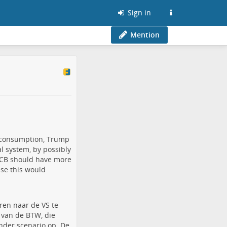
Sign in
Mention
e consumption, Trump
al system, by possibly
ECB should have more
ase this would
ren naar de VS te
 van de BTW, die
nder scenario op. De