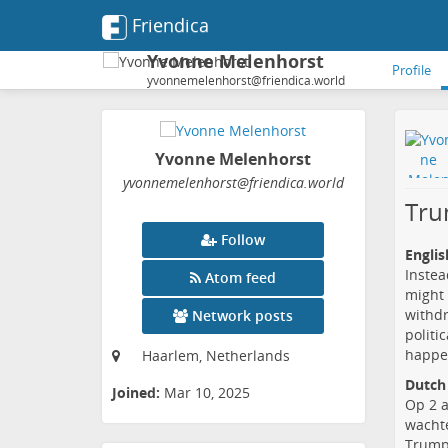
Friendica
Yvonne Melenhorst
Profile
yvonnemelenhorst@friendica.world
Yvonne Melenhorst
yvonnemelenhorst
@friendica
.world
Tru
Follow
Engli
Instea
Atom feed
might 
withd
Network posts
politi
happe
Haarlem, Netherlands
Dutch 
Joined:
Mar 10, 2025
Op 2 a
wachte
Trump 