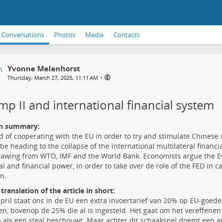
Conversations
Photos
Media
Contacts
Yvonne Melenhorst
•
Thursday, March 27, 2025, 11:11 AM
mp II and international financial system
sh summary:
d of cooperating with the EU in order to try and stimulate Chines
be heading to the collapse of the international multilateral financi
rawing from WTO, IMF and the World Bank. Economists argue the 
cal and financial power, in order to take over de role of the FED in c
n.
translation of the article in short:
pril staat ons in de EU een extra invoertarief van 20% op EU-goede
n, bovenop de 25% die al is ingesteld. Het gaat om het vereffenen
als een steal beschouwt. Maar achter dit schaakspel doemt een a