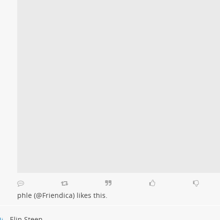
phle (@Friendica)
likes this.
Elin Steen