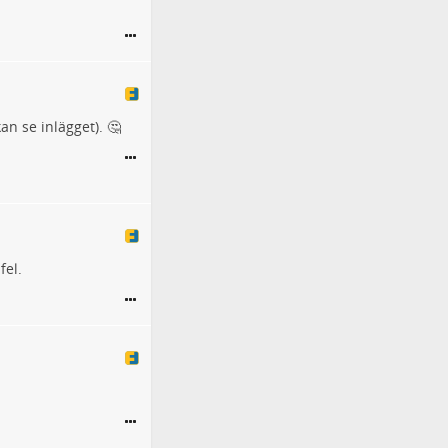
an se inlägget). 🤔
fel.