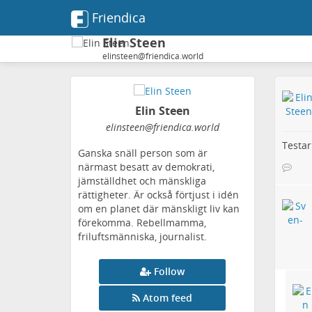
Friendica
Elin Steen
elinsteen@friendica.world
Elin Steen
elinsteen
@friendica
.world
Testar
Ganska snäll person som är
närmast besatt av demokrati,
jämställdhet och mänskliga
rättigheter. Är också förtjust i idén
om en planet där mänskligt liv kan
förekomma. Rebellmamma,
friluftsmänniska, journalist.
Follow
Atom feed