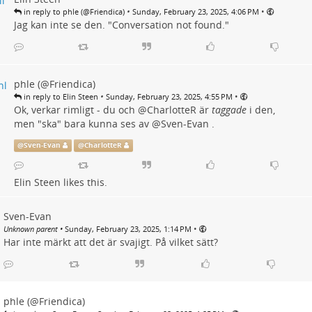
•
•
in reply to phle (@Friendica)
Sunday, February 23, 2025, 4:06 PM
Jag kan inte se den. "Conversation not found."
phle (@Friendica)
•
•
in reply to Elin Steen
Sunday, February 23, 2025, 4:55 PM
Ok, verkar rimligt - du och
@
CharlotteR
är
taggade
i den,
men "ska" bara kunna ses av
@
Sven-Evan
.
@
Sven-Evan
@
CharlotteR
Elin Steen
likes this.
Sven-Evan
•
Unknown parent
•
Sunday, February 23, 2025, 1:14 PM
Har inte märkt att det är svajigt. På vilket sätt?
phle (@Friendica)