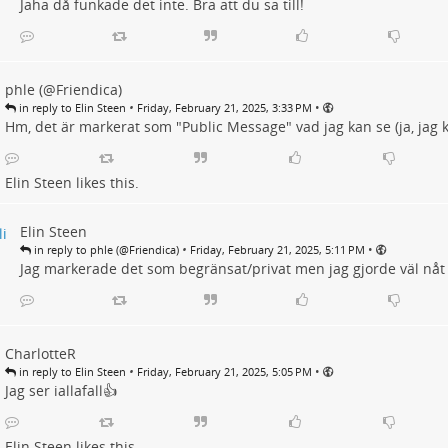
Jaha då funkade det inte. Bra att du sa till!
phle (@Friendica)
•
•
in reply to Elin Steen
Friday, February 21, 2025, 3:33 PM
Hm, det är markerat som "Public Message" vad jag kan se (ja, jag k
Elin Steen
likes this.
Elin Steen
•
•
in reply to phle (@Friendica)
Friday, February 21, 2025, 5:11 PM
Jag markerade det som begränsat/privat men jag gjorde väl nåt 
CharlotteR
•
•
in reply to Elin Steen
Friday, February 21, 2025, 5:05 PM
Jag ser iallafall👍
Elin Steen
likes this.