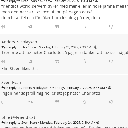
•
•
in reply to Sven-Evan
Sunday, February 23, 2025, 1:35 PM
friendica.world-servern dyker med mer eller mindre jämna mellanr
men den har varit av och till nu på dagen också;
dom letar fel och försöker hitta lösning på det, dock
Anders Nicolaysen
•
•
in reply to Elin Steen
Sunday, February 23, 2025, 2:33 PM
Tror inte att jag heter Charlotte så jag misstänker att jag ser något
Elin Steen
likes this.
Sven-Evan
•
•
in reply to Anders Nicolaysen
Monday, February 24, 2025, 5:43 AM
Ingen har sagt till mig heller att jag heter Charlotte!
phle (@Friendica)
•
•
in reply to Sven-Evan
Monday, February 24, 2025, 7:40 AM
Syns posten
friendica.world/display/84b6ef…
för dig,
@
Sven-Evan