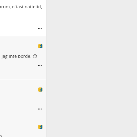
um, oftast nattetid,
 jag inte borde. 😏
?