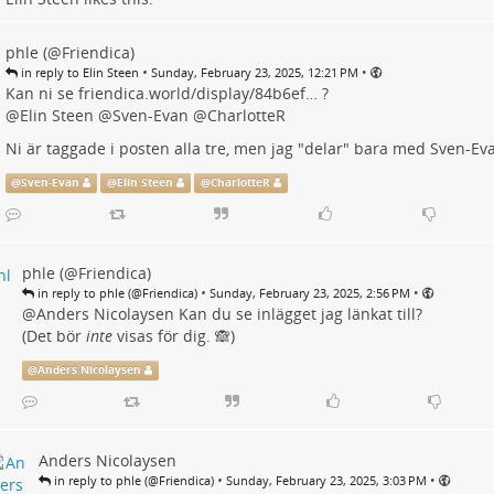
phle (@Friendica)
•
•
in reply to Elin Steen
Sunday, February 23, 2025, 12:21 PM
Kan ni se
friendica.world/display/84b6ef…
?
@
Elin Steen
@
Sven-Evan
@
CharlotteR
Ni är taggade i posten alla tre, men jag "delar" bara med Sven-Ev
@
Sven-Evan
@
Elin Steen
@
CharlotteR
phle (@Friendica)
•
•
in reply to phle (@Friendica)
Sunday, February 23, 2025, 2:56 PM
@
Anders Nicolaysen
Kan du se inlägget jag länkat till?
(Det bör
inte
visas för dig. 🙈)
@
Anders Nicolaysen
Anders Nicolaysen
•
•
in reply to phle (@Friendica)
Sunday, February 23, 2025, 3:03 PM