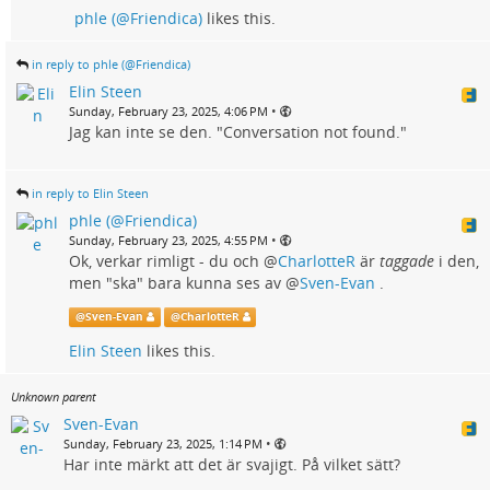
phle (@Friendica)
likes this.
in reply to phle (@Friendica)
Elin Steen
•
Sunday, February 23, 2025, 4:06 PM
Jag kan inte se den. "Conversation not found."
in reply to Elin Steen
phle (@Friendica)
•
Sunday, February 23, 2025, 4:55 PM
Ok, verkar rimligt - du och
@
CharlotteR
är
taggade
i den,
men "ska" bara kunna ses av
@
Sven-Evan
.
@
Sven-Evan
@
CharlotteR
Elin Steen
likes this.
Unknown parent
Sven-Evan
•
Sunday, February 23, 2025, 1:14 PM
Har inte märkt att det är svajigt. På vilket sätt?