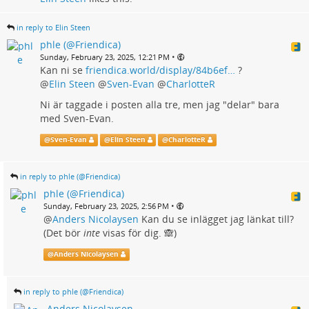
in reply to Elin Steen
phle (@Friendica)
•
Sunday, February 23, 2025, 12:21 PM
Kan ni se
friendica.world/display/84b6ef…
?
@
Elin Steen
@
Sven-Evan
@
CharlotteR
Ni är taggade i posten alla tre, men jag "delar" bara
med Sven-Evan.
@
Sven-Evan
@
Elin Steen
@
CharlotteR
in reply to phle (@Friendica)
phle (@Friendica)
•
Sunday, February 23, 2025, 2:56 PM
@
Anders Nicolaysen
Kan du se inlägget jag länkat till?
(Det bör
inte
visas för dig. 🙈)
@
Anders Nicolaysen
in reply to phle (@Friendica)
Anders Nicolaysen