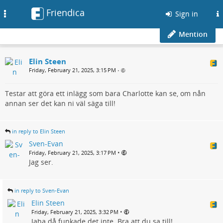
Friendica
Toggle
Sign in
navigation
Mention
Elin Steen
Friday, February 21, 2025, 3:15 PM
•
Testar att göra ett inlägg som bara Charlotte kan se, om nån
annan ser det kan ni väl säga till!
in reply to Elin Steen
Sven-Evan
•
Friday, February 21, 2025, 3:17 PM
Jag ser.
in reply to Sven-Evan
Elin Steen
•
Friday, February 21, 2025, 3:32 PM
Jaha då funkade det inte. Bra att du sa till!