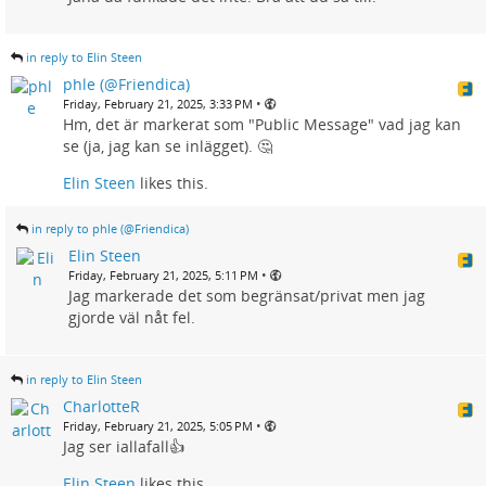
in reply to Elin Steen
phle (@Friendica)
•
Friday, February 21, 2025, 3:33 PM
Hm, det är markerat som "Public Message" vad jag kan
se (ja, jag kan se inlägget). 🤔
Elin Steen
likes this.
in reply to phle (@Friendica)
Elin Steen
•
Friday, February 21, 2025, 5:11 PM
Jag markerade det som begränsat/privat men jag
gjorde väl nåt fel.
in reply to Elin Steen
CharlotteR
•
Friday, February 21, 2025, 5:05 PM
Jag ser iallafall👍
Elin Steen
likes this.