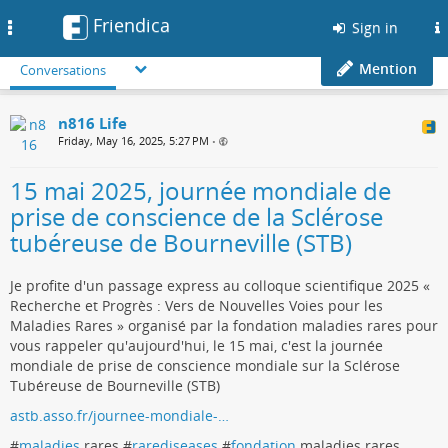
Friendica
Toggle
Sign in
navigation
Mention
Conversations
n816 Life
Friday, May 16, 2025, 5:27 PM
•
15 mai 2025, journée mondiale de
prise de conscience de la Sclérose
tubéreuse de Bourneville (STB)
Je profite d'un passage express au colloque scientifique 2025 «
Recherche et Progrès : Vers de Nouvelles Voies pour les
Maladies Rares » organisé par la fondation maladies rares pour
vous rappeler qu'aujourd'hui, le 15 mai, c'est la journée
mondiale de prise de conscience mondiale sur la Sclérose
Tubéreuse de Bourneville (STB)
astb.asso.fr/journee-mondiale-…
#
maladies
rares #
rarediseases
#
fondation
maladies rares