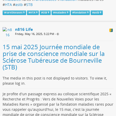
#
HTA
#
astb
#
STB
#
rareDiseases
#
HTA
#
StB
#
maladies
#
fondation
#
astb
n816 Life
Friday, May 16, 2025, 5:22 PM
•
15 mai 2025 Journée mondiale de
prise de conscience mondiale sur la
Sclérose Tubéreuse de Bourneville
(STB)
The media in this post is not displayed to visitors. To view it,
please log in.
Je profite d'un passage express au colloque scientifique 2025 «
Recherche et Progrès : Vers de Nouvelles Voies pour les
Maladies Rares » organisé par la fondation maladies rares pour
vous rappeler qu'aujourd'hui, le 15 mai, c'est la journée
mondiale de prise de conscience mondiale sur la Sclérose