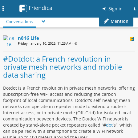
Friendica
Toggle
Sign in
navigation
Mention
Conversations
n816 Life
Friday, January 10, 2025, 11:23 AM
•
#Dotdot: a French revolution in
private mesh networks and mobile
data sharing
Dotdot is a French revolution in private mesh networks, offering
subscription-free WiFi access and reducing the carbon
footprint of local communications. Dotdot's self-healing mesh
networks can operate in repeater mode to extend a router's
Internet access, or in private mode (Off-Grid) for isolated local
communication between devices. The Dotdot WiFi network is
created by stand-alone pocket repeaters called “#
dot
's”, which
can be paired with a smartphone to create a WiFi network
visible up to 100 meters around the user.