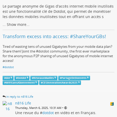
Le partage anonyme de Gigas d'accès internet mobile inutilisés
est une fonctionnalité clé de Dotdot, qui permet de monétiser
les données mobiles inutilisées tout en offrant un accès s
...
Show more...
Transform excess into access: #ShareYourGBs!
Tired of wasting tens of unused Gigabytes from your mobile data plan?
Share them! Joint the #dotdot community, the first ever marketplace
for the anonymous P2P sharing of unused Gigabytes of mobile internet
access!
#dotdot
#
dot
#
Dotdot
#
RéseauxMaillés
#
PartageDeDonnées
#
WiFiSansAbonnement
#
CESInnovationAwards2025
in reply to n816 Life
n816 Life
•
Thursday, March 6, 2025, 10:31 AM
Une revue du #
dotdot
en vidéo et en Français.