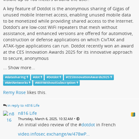
A key feature of Dotdot is the anonymous sharing of Gigas of
unused mobile Internet access, enabling unused mobile data
to be monetized while providing shared access to the Internet.
Dotdot's are low-cost WiFi repeaters that mesh without
assistance, and enhanced versions are offered for automotive,
construction or defense applications on which CivTAK and
ATAK-type applications can run. Dotdot recently won an award
at the CES Innovation Awards 2025 for its innovative approach
to secure, anonymous
...
Show more...
#
datasharing
#
dot
#
Dotdot
#
CESInnovationAwards2025
#
MetNetworks
#
WiFiWithoutSubscription
Remy Rose
likes this.
in reply to n816 Life
n816 Life
•
Thursday, March 6, 2025, 10:32 AM
An initial video review of the #
dotdot
in French
video.infosec.exchange/w/478wP…