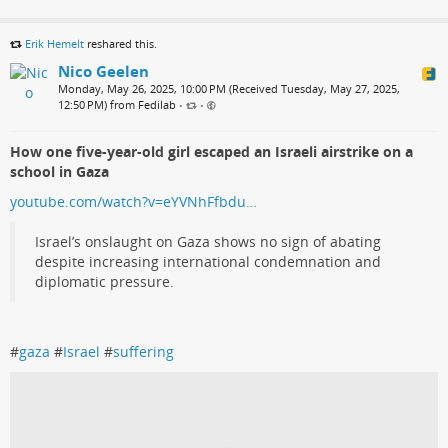
Erik Hemelt
reshared this.
Nico Geelen
Monday, May 26, 2025, 10:00 PM (Received Tuesday, May 27, 2025,
12:50 PM) from Fedilab
•
•
How one five-year-old girl escaped an Israeli airstrike on a
school in Gaza
youtube.com/watch?v=eYVNhFfbdu…
Israel’s onslaught on Gaza shows no sign of abating
despite increasing international condemnation and
diplomatic pressure.
#
gaza
#
Israel
#
suffering