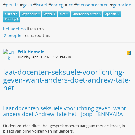
#
petitie
#
gaza
#
israel
#
oorlog
#
icc
#
mensenrechten
#
genocide
#
israel
#
genocide
#
gaza
#
icc
#
mensenrechten
#
petitie
#
oorlog
helladeboo
likes this.
2 people
reshared this
Erik Hemelt
Tuesday, April 1, 2025, 1:29 PM
•
laat-docenten-seksuele-voorlichting-
geven-want-anders-doet-andrew-tate-
het
Laat docenten seksuele voorlichting geven, want
anders doet Andrew Tate het - Joop - BNNVARA
Ouders zouden direct het gesprek moeten aangaan met de leraar, in
plaats van blind volgen van influencers.