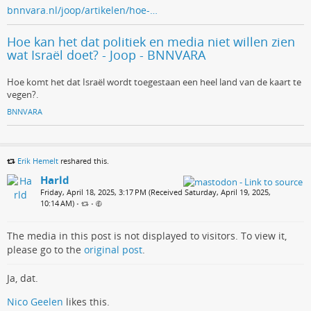
bnnvara.nl/joop/artikelen/hoe-…
Hoe kan het dat politiek en media niet willen zien
wat Israël doet? - Joop - BNNVARA
Hoe komt het dat Israël wordt toegestaan een heel land van de kaart te
vegen?.
BNNVARA
Erik Hemelt
reshared this.
Harld
Friday, April 18, 2025, 3:17 PM (Received Saturday, April 19, 2025,
10:14 AM)
•
•
The media in this post is not displayed to visitors. To view it,
please go to the
original post
.
Ja, dat.
Nico Geelen
likes this.