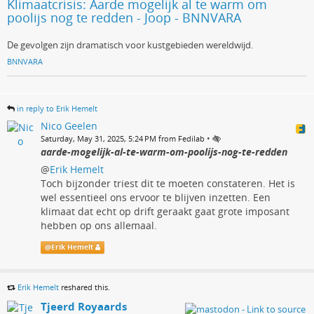
Klimaatcrisis: Aarde mogelijk al te warm om
poolijs nog te redden - Joop - BNNVARA
De gevolgen zijn dramatisch voor kustgebieden wereldwijd.
BNNVARA
in reply to Erik Hemelt
Nico Geelen
•
Saturday, May 31, 2025, 5:24 PM from Fedilab
aarde-mogelijk-al-te-warm-om-poolijs-nog-te-redden
@
Erik Hemelt
Toch bijzonder triest dit te moeten constateren. Het is
wel essentieel ons ervoor te blijven inzetten. Een
klimaat dat echt op drift geraakt gaat grote imposant
hebben op ons allemaal.
@
Erik Hemelt
Erik Hemelt
reshared this.
Tjeerd Royaards