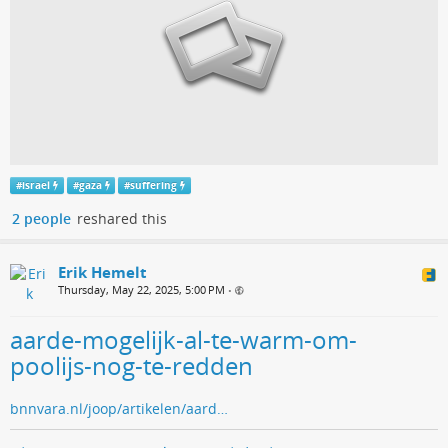
#
israel
#
gaza
#
suffering
2 people
reshared this
Erik Hemelt
Thursday, May 22, 2025, 5:00 PM
•
aarde-mogelijk-al-te-warm-om-
poolijs-nog-te-redden
bnnvara.nl/joop/artikelen/aard…