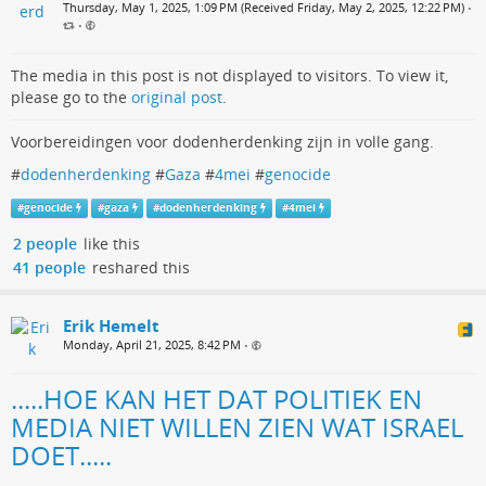
Thursday, May 1, 2025, 1:09 PM (Received Friday, May 2, 2025, 12:22 PM)
•
•
The media in this post is not displayed to visitors. To view it,
please go to the
original post
.
Voorbereidingen voor dodenherdenking zijn in volle gang.
#
dodenherdenking
#
Gaza
#
4mei
#
genocide
#
genocide
#
gaza
#
dodenherdenking
#
4mei
2 people
like this
41 people
reshared this
Erik Hemelt
Monday, April 21, 2025, 8:42 PM
•
.....HOE KAN HET DAT POLITIEK EN
MEDIA NIET WILLEN ZIEN WAT ISRAEL
DOET.....