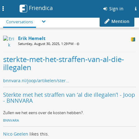
Friendica
Toggle
Sign in
navigation
Mention
Conversations
Erik Hemelt
Saturday, August 30, 2025, 1:29 PM
•
sterkte-met-het-straffen-van-al-die-
illegalen
bnnvara.nl/joop/artikelen/ster…
Sterkte met het straffen van ‘al die illegalen’! - Joop
- BNNVARA
Zullen we het eens over de kosten hebben?.
BNNVARA
Nico Geelen
likes this.