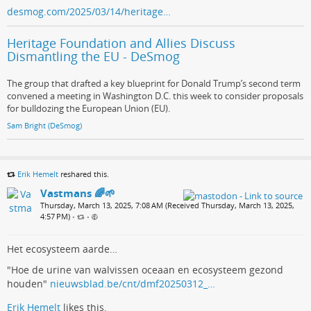
desmog.com/2025/03/14/heritage…
Heritage Foundation and Allies Discuss
Dismantling the EU - DeSmog
The group that drafted a key blueprint for Donald Trump’s second term
convened a meeting in Washington D.C. this week to consider proposals
for bulldozing the European Union (EU).
Sam Bright (DeSmog)
Erik Hemelt
reshared this.
Vastmans 🌈🌱
Thursday, March 13, 2025, 7:08 AM (Received Thursday, March 13, 2025,
4:57 PM)
•
•
Het ecosysteem aarde…
"Hoe de urine van walvissen oceaan en ecosysteem gezond
houden"
nieuwsblad.be/cnt/dmf20250312_…
Erik Hemelt
likes this.