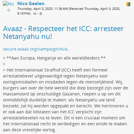
Nico Geelen
Thursday, April 3, 2025, 11:36 AM (Received Thursday, April 3, 2025,
9:18 PM)
•
•
Avaaz - Respecteer het ICC: arresteer
Netanyahu nu!
secure.avaaz.org/campaign/nl/a…
> **Aan Europa, Hongarije en alle wereldleiders:**
>
> Het Internationaal Strafhof (ICC) heeft een formeel
arrestatiebevel uitgevaardigd tegen Netanyahu voor
oorlogsmisdaden en misdaden tegen de menselijkheid. Wij,
burgers van over de hele wereld die diep bezorgd zijn over de
massamoord op onschuldige Gazanen, roepen u op om dit
onmiddellijk duidelijk te maken: als Netanyahu uw land
bezoekt, zal hij worden opgepakt en berecht. We herinneren u
er ook aan dat lidstaten van het ICC verplicht zijn
arrestatiebevelen na te leven. Dit is een cruciaal moment om
het internationaal recht te verdedigen en een einde te maken
aan deze vreselijke oorlog.