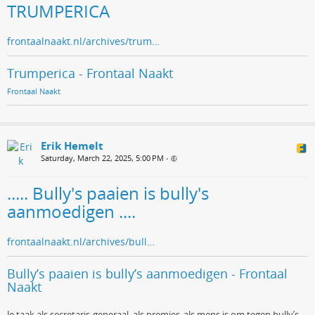
TRUMPERICA
frontaalnaakt.nl/archives/trum…
Trumperica - Frontaal Naakt
Frontaal Naakt
Erik Hemelt
Saturday, March 22, 2025, 5:00 PM
•
..... Bully's paaien is bully's
aanmoedigen ....
frontaalnaakt.nl/archives/bull…
Bully’s paaien is bully’s aanmoedigen - Frontaal
Naakt
Je taak als secretaris-generaal, als premier, als mens is om tegen bully’s,