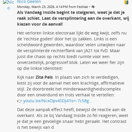
Nico Geelen
•
Monday, March 23, 2026, 4:14 PM from Fedilab
Als Vandaag Inside begint te steigeren, weet je dat je
raak schiet. Laat de versplintering aan de overkant, wij
kiezen voor de aanval!
Het verloren linkse electoraat lijkt de weg kwijt, zelfs nu
de 'rechtse goden' door het ijs zakken. Links is een
scheldwoord geworden, waardoor velen uitwijken naar
de versplinterde rechterflank van JA21 tot FvD. Maar
juist die chaos op rechts biedt ruimte voor een
onverzettelijk, progressief blok. Laten we weer fier zijn
op die linkse identiteit!
Kijk naar
Zita Pels
. In plaats van zich te verdedigen,
kiest zij voor de aanval met een krachtige, affirmatieve
stijl. Ze doorbreekt het minderwaardigheidscomplex
door een onverdund en trots verhaal te vertellen:
👉
youtu.be/NcxOpv4SDj4?is=-7c58g…
Dat deze aanpak effect heeft, bewijst de reactie aan de
overkant. Als ze bij Vandaag Inside zo fel reageren, weet
je dat je een gevoelige snaar hebt geraakt. Het contrast
is het bewijs van d