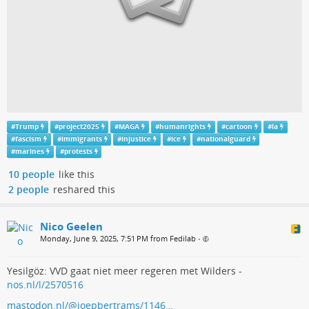
#
Trump
#
project2025
#
MAGA
#
humanrights
#
cartoon
#
la
#
fascism
#
immigrants
#
injustice
#
ice
#
nationalguard
#
marines
#
protests
10 people
like this
2 people
reshared this
Nico Geelen
Monday, June 9, 2025, 7:51 PM from Fedilab
•
Yesilgöz: VVD gaat niet meer regeren met Wilders -
nos.nl/l/2570516
mastodon.nl/@joepbertrams/1146…