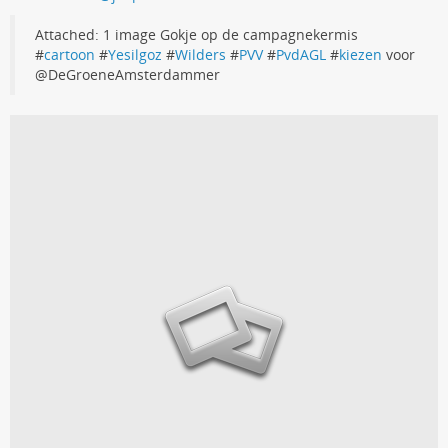
Attached: 1 image Gokje op de campagnekermis
#
cartoon
#
Yesilgoz
#
Wilders
#
PVV
#
PvdAGL
#
kiezen
voor
@DeGroeneAmsterdammer