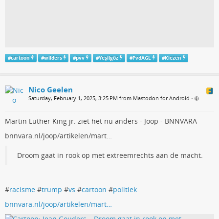
#
cartoon
#
wilders
#
pvv
#
Yeşilgöz
#
PvdAGL
#
Kiezen
Nico Geelen
Saturday, February 1, 2025, 3:25 PM from Mastodon for Android
•
Martin Luther King jr. ziet het nu anders - Joop - BNNVARA
bnnvara.nl/joop/artikelen/mart…
Droom gaat in rook op met extreemrechts aan de macht.
#
racisme
#
trump
#
vs
#
cartoon
#
politiek
bnnvara.nl/joop/artikelen/mart…