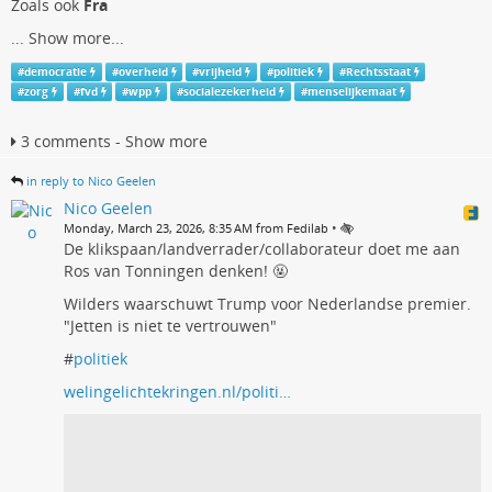
Zoals ook
Fra
...
Show more...
#
democratie
#
overheid
#
vrijheid
#
politiek
#
Rechtsstaat
#
zorg
#
fvd
#
wpp
#
socialezekerheid
#
menselijkemaat
3 comments - Show more
in reply to Nico Geelen
Nico Geelen
•
Monday, March 23, 2026, 8:35 AM from Fedilab
De klikspaan/landverrader/collaborateur doet me aan
Ros van Tonningen denken! 🤬
Wilders waarschuwt Trump voor Nederlandse premier.
"Jetten is niet te vertrouwen"
#
politiek
welingelichtekringen.nl/politi…