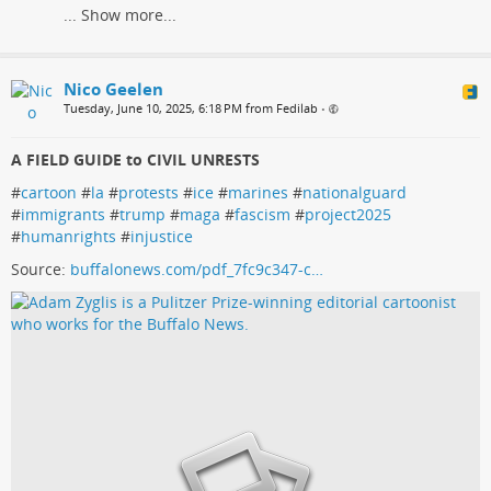
...
Show more...
Nico Geelen
Tuesday, June 10, 2025, 6:18 PM from Fedilab
•
A FIELD GUIDE to CIVIL UNRESTS
#
cartoon
#
la
#
protests
#
ice
#
marines
#
nationalguard
#
immigrants
#
trump
#
maga
#
fascism
#
project2025
#
humanrights
#
injustice
Source:
buffalonews.com/pdf_7fc9c347-c…