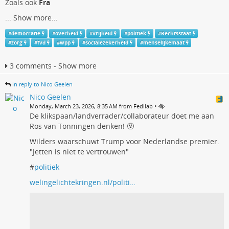
Zoals ook
Fra
...
Show more...
#
democratie
#
overheid
#
vrijheid
#
politiek
#
Rechtsstaat
#
zorg
#
fvd
#
wpp
#
socialezekerheid
#
menselijkemaat
3 comments - Show more
in reply to Nico Geelen
Nico Geelen
•
Monday, March 23, 2026, 8:35 AM from Fedilab
De klikspaan/landverrader/collaborateur doet me aan
Ros van Tonningen denken! 🤬
Wilders waarschuwt Trump voor Nederlandse premier.
"Jetten is niet te vertrouwen"
#
politiek
welingelichtekringen.nl/politi…