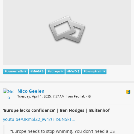
#
democratie
#
MAGA
#
europa
#
NWO
#
trumptrain
Nico Geelen
Tuesday, April 1, 2025, 7:57 AM from Fedilab
•
‘Europe lacks confidence’ | Ben Hodges | Buitenhof
youtu.be/URmSlZ2_iw4?si=bBN5kT…
“Europe needs to stop whining. You don't need a US