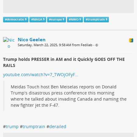
#
democratie
#
MAGA
#
europa
#
NWO
#
trumptrain
Nico Geelen
Saturday, March 22, 2025, 9:58 AM from Fedilab
•
Trump holds PRESSER in AM and it Quickly GOES OFF THE
RAILS
youtube.com/watch?v=7_TWOjOFyF…
Meidas Touch host Ben Meiselas reports on Donald
Trump's disastrous press conference this morning
where he talked about invading Canada and naming the
new fighter jet the F-47.
#
trump
#
trumptrain
#
derailed