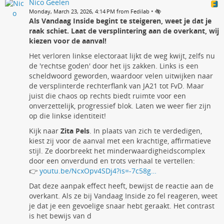
Nico Geelen
•
Monday, March 23, 2026, 4:14 PM from Fedilab
Als Vandaag Inside begint te steigeren, weet je dat je
raak schiet. Laat de versplintering aan de overkant, wij
kiezen voor de aanval!
Het verloren linkse electoraat lijkt de weg kwijt, zelfs nu
de 'rechtse goden' door het ijs zakken. Links is een
scheldwoord geworden, waardoor velen uitwijken naar
de versplinterde rechterflank van JA21 tot FvD. Maar
juist die chaos op rechts biedt ruimte voor een
onverzettelijk, progressief blok. Laten we weer fier zijn
op die linkse identiteit!
Kijk naar
Zita Pels
. In plaats van zich te verdedigen,
kiest zij voor de aanval met een krachtige, affirmatieve
stijl. Ze doorbreekt het minderwaardigheidscomplex
door een onverdund en trots verhaal te vertellen:
👉
youtu.be/NcxOpv4SDj4?is=-7c58g…
Dat deze aanpak effect heeft, bewijst de reactie aan de
overkant. Als ze bij Vandaag Inside zo fel reageren, weet
je dat je een gevoelige snaar hebt geraakt. Het contrast
is het bewijs van d