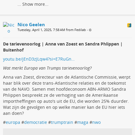
...
Show more...
Nico Geelen
Tuesday, April 1, 2025, 7:58 AM from Fedilab
•
De tarievenoorlog | Anna van Zoest en Sandra Phlippen |
Buitenhof
youtu.be/jEnD3zJLqw4?si=E7RuGn…
Wat merkt Europa van Trumps tarievenoorlog?
Anna van Zoest, directeur van de Atlantische Commissie, werpt
haar blik over deze trans-Atlantische relaties en de toekomst
van de NAVO. Samen met hoofdeconoom ABN-ARMO Sandra
Phlippen bespreekt ze de verhoging van de Amerikaanse
importheffingen op auto's uit de EU, die worden 25% duurder.
Wat zijn de gevolgen en op welke manier kan de EU hier iets
aan doen?
#
europa
#
democratie
#
trumptrain
#
maga
#
nwo